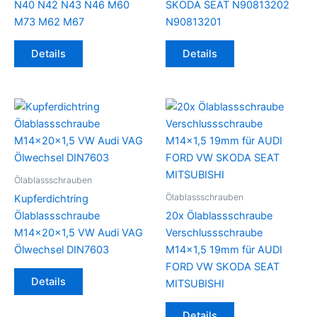
N40 N42 N43 N46 M60
SKODA SEAT N90813202
M73 M62 M67
N90813201
Details
Details
Ölablassschrauben
Ölablassschrauben
Kupferdichtring
Ölablassschraube
20x Ölablassschraube
M14x20x1,5 VW Audi VAG
Verschlussschraube
Ölwechsel DIN7603
M14x1,5 19mm für AUDI
FORD VW SKODA SEAT
Dieses
Details
MITSUBISHI
Produkt
weist
Details