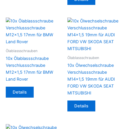
mehrere
Varianten
auf.
Die
Optionen
können
auf
der
Ölablassschrauben
Produktseite
Ölablassschrauben
10x Ölablassschraube
gewählt
Verschlussschraube
10x Ölwechselschraube
werden
M12x1,5 17mm für BMW
Verschlussschraube
Land Rover
M14x1,5 19mm für AUDI
FORD VW SKODA SEAT
Details
MITSUBISHI
Details