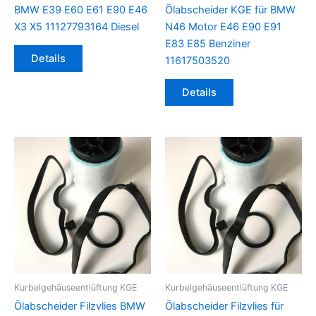
BMW E39 E60 E61 E90 E46
Ölabscheider KGE für BMW
X3 X5 11127793164 Diesel
N46 Motor E46 E90 E91
E83 E85 Benziner
Details
11617503520
Details
Kurbelgehäuseentlüftung KGE
Kurbelgehäuseentlüftung KGE
Ölabscheider Filzvlies BMW
Ölabscheider Filzvlies für