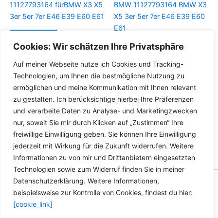
11127793164 fürBMW X3 X5
BMW 11127793164 BMW X3
3er 5er 7er E46 E39 E60 E61
X5 3er 5er 7er E46 E39 E60
E61
Details
Cookies: Wir schätzen Ihre Privatsphäre
Details
Auf meiner Webseite nutze ich Cookies und Tracking-
Technologien, um Ihnen die bestmögliche Nutzung zu
ermöglichen und meine Kommunikation mit Ihnen relevant
zu gestalten. Ich berücksichtige hierbei Ihre Präferenzen
und verarbeite Daten zu Analyse- und Marketingzwecken
nur, soweit Sie mir durch Klicken auf „Zustimmen“ Ihre
freiwillige Einwilligung geben. Sie können Ihre Einwilligung
jederzeit mit Wirkung für die Zukunft widerrufen. Weitere
Informationen zu von mir und Drittanbietern eingesetzten
Technologien sowie zum Widerruf finden Sie in meiner
Datenschutzerklärung. Weitere Informationen,
Copyright © 2026 Versandhandel für Fahrzeugteile, Ersatzteile
beispielsweise zur Kontrolle von Cookies, findest du hier:
für: SMART BMW VW - Zubehör für Werkstätten.
[cookie_link]