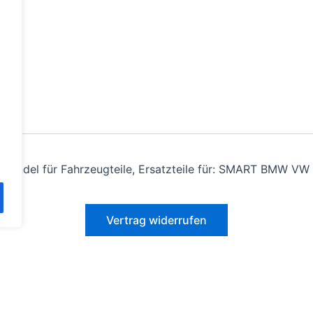
andel für Fahrzeugteile, Ersatzteile für: SMART BMW VW 
Vertrag widerrufen
Alle Preise inkl. der gesetzlichen MwSt.
estrichenen Preise entsprechen dem bisherigen Preis in diesem O