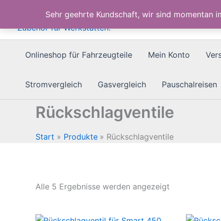
Zum
Sehr geehrte Kundschaft, wir sind momentan 
Inhalt
springen
Onlineshop für Fahrzeugteile
Mein Konto
Ver
Stromvergleich
Gasvergleich
Pauschalreisen
Rückschlagventile
Start
Produkte
Rückschlagventile
Nach
Alle 5 Ergebnisse werden angezeigt
Beliebtheit
sortiert