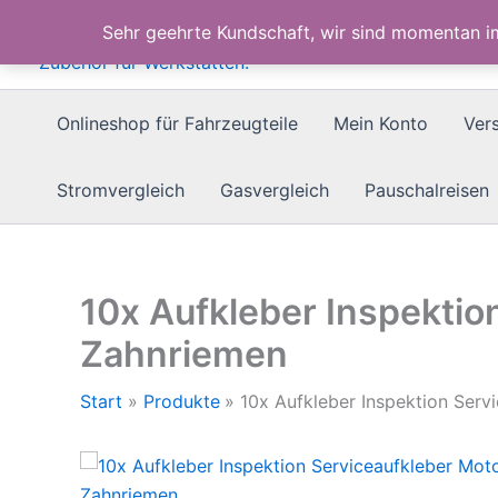
Zum
Sehr geehrte Kundschaft, wir sind momentan 
Inhalt
springen
Onlineshop für Fahrzeugteile
Mein Konto
Ver
Stromvergleich
Gasvergleich
Pauschalreisen
10x Aufkleber Inspektio
Zahnriemen
Start
Produkte
10x Aufkleber Inspektion Serv