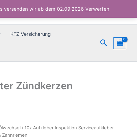
Zündkerzen
ubs versenden wir ab dem 02.09.2026
Verwerfen
Zahnriemen
Menge
KFZ-Versicherung
Suchen
ilter Zündkerzen
Ölwechsel
/ 10x Aufkleber Inspektion Serviceaufkleber
en Zahnriemen