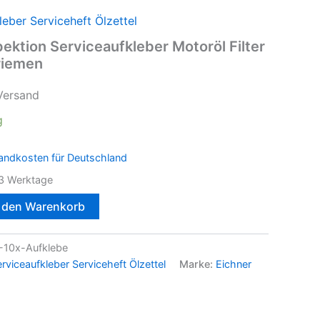
leber Serviceheft Ölzettel
ektion Serviceaufkleber Motoröl Filter
riemen
Versand
g
andkosten für Deutschland
3 Werktage
n den Warenkorb
10x-Aufklebe
rviceaufkleber Serviceheft Ölzettel
Marke:
Eichner