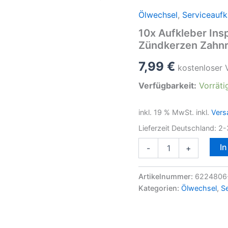
Ölwechsel
,
Serviceaufk
10x Aufkleber Insp
Zündkerzen Zahn
7,99
€
kostenloser 
Verfügbarkeit:
Vorräti
inkl. 19 % MwSt.
inkl.
Vers
Lieferzeit Deutschland:
2-
10x
I
-
+
Aufkleber
Inspektion
Serviceaufkleber
Artikelnummer:
6224806-
Motoröl
Kategorien:
Ölwechsel
,
Se
Filter
Zündkerzen
Zahnriemen
Menge