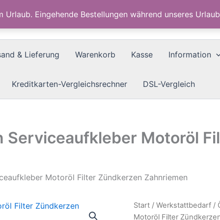
im Urlaub. Eingehende Bestellungen während unseres Urla
sand & Lieferung
Warenkorb
Kasse
Information
Kreditkarten-Vergleichsrechner
DSL-Vergleich
n Serviceaufkleber Motoröl F
iceaufkleber Motoröl Filter Zündkerzen Zahnriemen
Start
/
Werkstattbedarf
/
Motoröl Filter Zündkerz