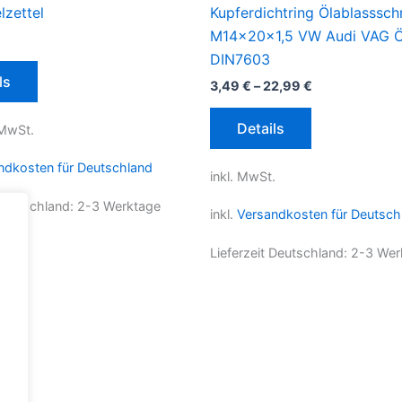
lzettel
Kupferdichtring Ölablasssc
M14x20x1,5 VW Audi VAG Ö
DIN7603
ls
3,49
€
–
22,99
€
Dieses
Details
 MwSt.
Produkt
weist
ndkosten für Deutschland
inkl. MwSt.
mehrere
Varianten
 Deutschland:
2-3 Werktage
inkl.
Versandkosten für Deutsch
auf.
Die
Lieferzeit Deutschland:
2-3 Wer
Optionen
können
auf
der
Produktseite
gewählt