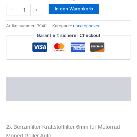
2x
In den Warenkorb
-
+
Benzinfilter
Kraftstofffilter
6mm
Artikelnummer:
3940
Kategorie:
uncategorized
für
Garantiert sicherer Checkout
Motorrad
Moped
Roller
Auto
Rasenmäher
Menge
Beschreibung
Zusätzliche Informationen
2x Benzinfilter Kraftstofffilter 6mm für Motorrad
Moped Roller Auto