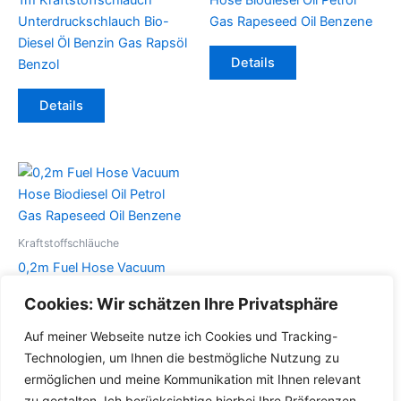
1m Kraftstoffschlauch
Hose Biodiesel Oil Petrol
Unterdruckschlauch Bio-
Gas Rapeseed Oil Benzene
Diesel Öl Benzin Gas Rapsöl
Dieses
Details
Benzol
Produkt
Dieses
weist
Details
Produkt
mehrere
weist
Varianten
mehrere
auf.
Varianten
Die
auf.
Optionen
Die
können
Optionen
auf
Kraftstoffschläuche
können
der
0,2m Fuel Hose Vacuum
auf
Produktseite
Hose Biodiesel Oil Petrol
Cookies: Wir schätzen Ihre Privatsphäre
der
gewählt
Gas Rapeseed Oil Benzene
Produktseite
werden
Auf meiner Webseite nutze ich Cookies und Tracking-
Dieses
gewählt
Details
Technologien, um Ihnen die bestmögliche Nutzung zu
Produkt
werden
ermöglichen und meine Kommunikation mit Ihnen relevant
weist
zu gestalten. Ich berücksichtige hierbei Ihre Präferenzen