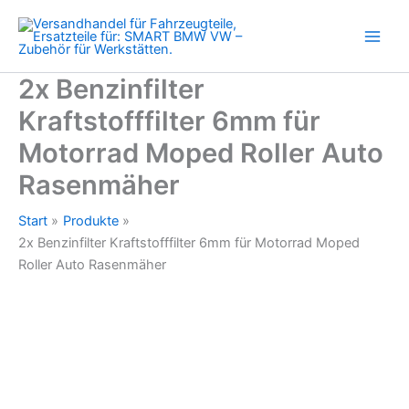
Motorrad
Zum
Moped
Inhalt
Roller
springen
Auto
Rasenmäher
2x Benzinfilter
Menge
Kraftstofffilter 6mm für
Motorrad Moped Roller Auto
Rasenmäher
Start
Produkte
2x Benzinfilter Kraftstofffilter 6mm für Motorrad Moped
Roller Auto Rasenmäher