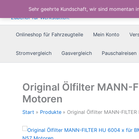
Zum
Sehr geehrte Kundschaft, wir sind momentan 
Inhalt
springen
Onlineshop für Fahrzeugteile
Mein Konto
Ver
Stromvergleich
Gasvergleich
Pauschalreisen
Original Ölfilter MANN
Motoren
Start
Produkte
Original Ölfilter MANN-FILT