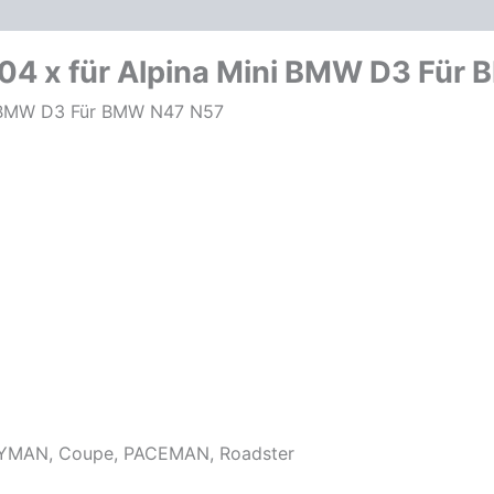
oduktsicherheit
Mini
Toyota
BMW
04 x für Alpina Mini BMW D3 Für
N47
N57
ni BMW D3 Für BMW N47 N57
Motoren
Menge
YMAN, Coupe, PACEMAN, Roadster