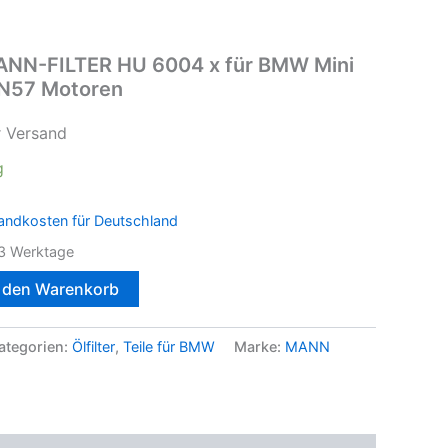
 MANN-FILTER HU 6004 x für BMW Mini
N57 Motoren
r Versand
g
andkosten für Deutschland
3 Werktage
n den Warenkorb
ategorien:
Ölfilter
,
Teile für BMW
Marke:
MANN