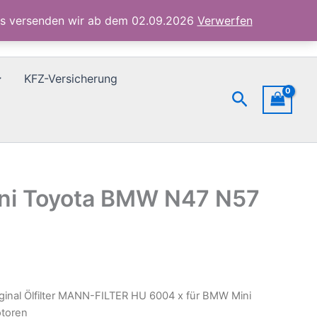
x
ubs versenden wir ab dem 02.09.2026
Verwerfen
für
BMW
Mini
Toyota
KFZ-Versicherung
BMW
Suchen
N47
N57
Motoren
Menge
ini Toyota BMW N47 N57
iginal Ölfilter MANN-FILTER HU 6004 x für BMW Mini
toren