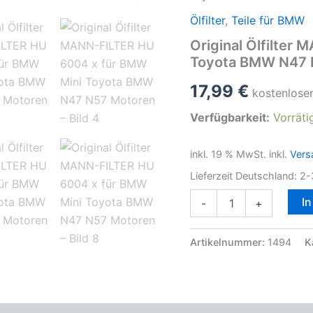
Ölfilter
,
Teile für BMW
Original Ölfilter
Toyota BMW N47 
17,99
€
kostenlose
Verfügbarkeit:
Vorräti
inkl. 19 % MwSt.
inkl.
Vers
Lieferzeit Deutschland:
2-
Original
I
-
+
Ölfilter
MANN-
FILTER
Artikelnummer:
1494
K
HU
6004
x
für
BMW