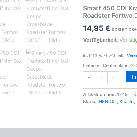
Smart 450 CDI Kra
Roadster Fortwo 
14,95
€
kostenlose
Verfügbarkeit:
Vorräti
inkl. 19 % MwSt.
inkl.
Vers
Lieferzeit Deutschland:
2-
Smart
I
-
+
450
CDI
Kraftstofffilter
Artikelnummer:
1249
K
0.8
Marke:
HENGST
,
Knecht
,
Coupe
Crossblade
Roadster
Fortwo
DIESEL
oduktsicherheit
Menge