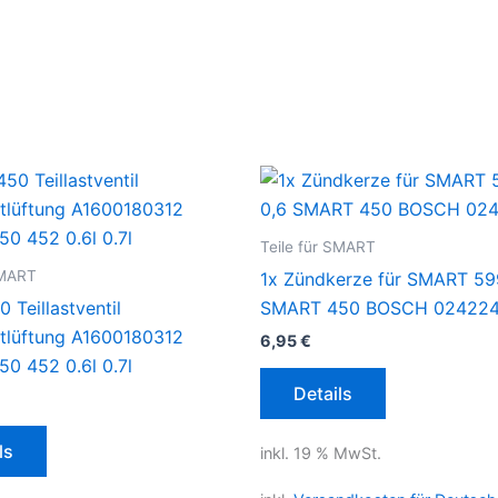
Teile für SMART
SMART
1x Zündkerze für SMART 5
 Teillastventil
SMART 450 BOSCH 02422
ntlüftung A1600180312
6,95
€
0 452 0.6l 0.7l
Details
ls
inkl. 19 % MwSt.