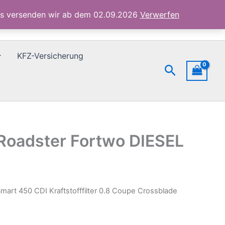
Crossblade
ubs versenden wir ab dem 02.09.2026
Verwerfen
Roadster
Fortwo
DIESEL
Menge
KFZ-Versicherung
Suchen
 Roadster Fortwo DIESEL
Smart 450 CDI Kraftstofffilter 0.8 Coupe Crossblade