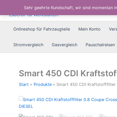
Zum
Sehr geehrte Kundschaft, wir sind momentan 
Inhalt
springen
Onlineshop für Fahrzeugteile
Mein Konto
Ver
Stromvergleich
Gasvergleich
Pauschalreisen
Smart 450 CDI Kraftstof
Start
Produkte
Smart 450 CDI Kraftstofffilt