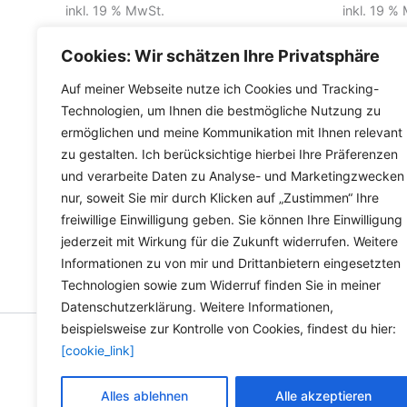
inkl. 19 % MwSt.
inkl. 19 %
inkl.
Versandkosten für Deutschland
inkl.
Versa
Cookies: Wir schätzen Ihre Privatsphäre
Lieferzeit Deutschland:
2-3 Werktage
Lieferzeit
Auf meiner Webseite nutze ich Cookies und Tracking-
Technologien, um Ihnen die bestmögliche Nutzung zu
ermöglichen und meine Kommunikation mit Ihnen relevant
zu gestalten. Ich berücksichtige hierbei Ihre Präferenzen
und verarbeite Daten zu Analyse- und Marketingzwecken
nur, soweit Sie mir durch Klicken auf „Zustimmen“ Ihre
freiwillige Einwilligung geben. Sie können Ihre Einwilligung
jederzeit mit Wirkung für die Zukunft widerrufen. Weitere
Informationen zu von mir und Drittanbietern eingesetzten
Technologien sowie zum Widerruf finden Sie in meiner
Datenschutzerklärung. Weitere Informationen,
beispielsweise zur Kontrolle von Cookies, findest du hier:
[cookie_link]
Copyright © 2026 Versandh
Alles ablehnen
Alle akzeptieren