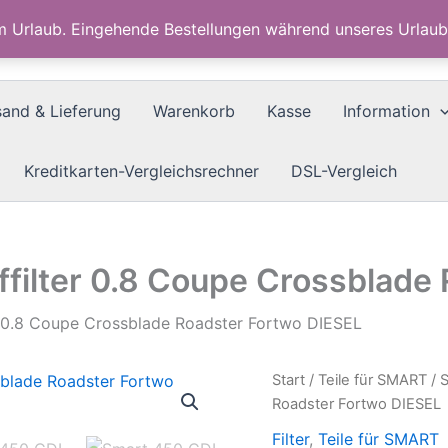
im Urlaub. Eingehende Bestellungen während unseres Urla
sand & Lieferung
Warenkorb
Kasse
Information
Kreditkarten-Vergleichsrechner
DSL-Vergleich
ffilter 0.8 Coupe Crossblade
er 0.8 Coupe Crossblade Roadster Fortwo DIESEL
Start
/
Teile für SMART
/ 
Roadster Fortwo DIESEL
Filter
,
Teile für SMART