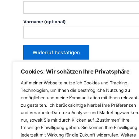
E
Vorname
(optional)
-
M
a
Widerruf bestätigen
i
l
Cookies: Wir schätzen Ihre Privatsphäre
(
w
Auf meiner Webseite nutze ich Cookies und Tracking-
Technologien, um Ihnen die bestmögliche Nutzung zu
i
ermöglichen und meine Kommunikation mit Ihnen relevant
e
zu gestalten. Ich berücksichtige hierbei Ihre Präferenzen
d
und verarbeite Daten zu Analyse- und Marketingzwecken
e
nur, soweit Sie mir durch Klicken auf „Zustimmen“ Ihre
r
freiwillige Einwilligung geben. Sie können Ihre Einwilligung
h
jederzeit mit Wirkung für die Zukunft widerrufen. Weitere