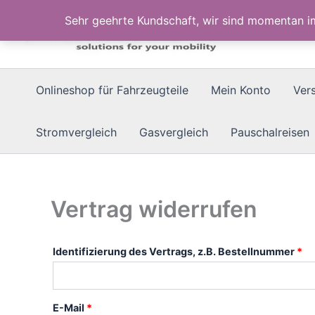
Zum
Sehr geehrte Kundschaft, wir sind momentan 
Inhalt
springen
Onlineshop für Fahrzeugteile
Mein Konto
Ver
Stromvergleich
Gasvergleich
Pauschalreisen
Vertrag widerrufen
Identifizierung des Vertrags, z.B. Bestellnummer
*
E-Mail
*