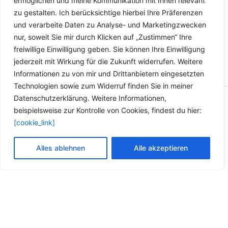
ermöglichen und meine Kommunikation mit Ihnen relevant
zu gestalten. Ich berücksichtige hierbei Ihre Präferenzen
und verarbeite Daten zu Analyse- und Marketingzwecken
nur, soweit Sie mir durch Klicken auf „Zustimmen“ Ihre
freiwillige Einwilligung geben. Sie können Ihre Einwilligung
jederzeit mit Wirkung für die Zukunft widerrufen. Weitere
Informationen zu von mir und Drittanbietern eingesetzten
Technologien sowie zum Widerruf finden Sie in meiner
Datenschutzerklärung. Weitere Informationen,
Copyright © 2026 Versandhandel für Fahrzeugteile, Ersatzteile
beispielsweise zur Kontrolle von Cookies, findest du hier:
für: SMART BMW VW - Zubehör für Werkstätten.
[cookie_link]
Vertrag widerrufen
Alles ablehnen
Alle akzeptieren
Alle Preise inkl. der gesetzlichen MwSt.
Die durchgestrichenen Preise entsprechen dem bisherigen Preis in
diesem Online-Shop.