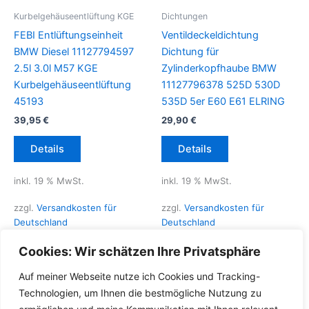
Kurbelgehäuseentlüftung KGE
Dichtungen
FEBI Entlüftungseinheit
Ventildeckeldichtung
BMW Diesel 11127794597
Dichtung für
2.5l 3.0l M57 KGE
Zylinderkopfhaube BMW
Kurbelgehäuseentlüftung
11127796378 525D 530D
45193
535D 5er E60 E61 ELRING
39,95
€
29,90
€
Details
Details
inkl. 19 % MwSt.
inkl. 19 % MwSt.
zzgl.
Versandkosten für
zzgl.
Versandkosten für
Deutschland
Deutschland
Lieferzeit Deutschland:
2-3
Lieferzeit Deutschland:
2-3
Cookies: Wir schätzen Ihre Privatsphäre
Werktage
Werktage
Auf meiner Webseite nutze ich Cookies und Tracking-
Technologien, um Ihnen die bestmögliche Nutzung zu