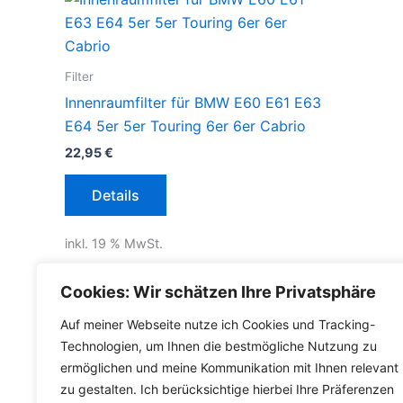
Filter
Innenraumfilter für BMW E60 E61 E63
E64 5er 5er Touring 6er 6er Cabrio
22,95
€
Details
inkl. 19 % MwSt.
inkl.
Versandkosten für Deutschland
Cookies: Wir schätzen Ihre Privatsphäre
Lieferzeit Deutschland:
2-3 Werktage
Auf meiner Webseite nutze ich Cookies und Tracking-
Technologien, um Ihnen die bestmögliche Nutzung zu
ermöglichen und meine Kommunikation mit Ihnen relevant
zu gestalten. Ich berücksichtige hierbei Ihre Präferenzen