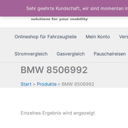
Zum
Sehr geehrte Kundschaft, wir sind momentan 
Inhalt
springen
Onlineshop für Fahrzeugteile
Mein Konto
Ver
Stromvergleich
Gasvergleich
Pauschalreisen
BMW 8506992
Start
Produkte
BMW 8506992
Einzelnes Ergebnis wird angezeigt