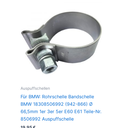
Auspuffschellen
Für BMW: Rohrschelle Bandschelle
BMW 18308506992 (942-866) Ø
66,5mm 1er 3er 5er E60 E61 Teile-Nr.
8506992 Auspuffschelle
19,95
€