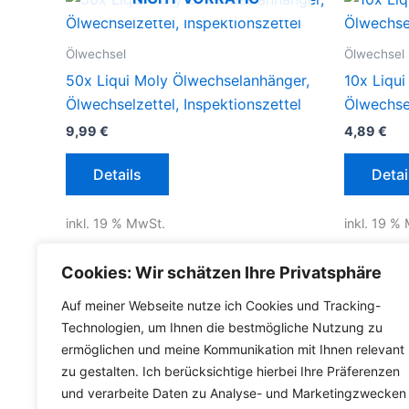
Ölwechsel
Ölwechsel
50x Liqui Moly Ölwechselanhänger,
10x Liqu
Ölwechselzettel, Inspektionszettel
Ölwechsel
9,99
€
4,89
€
Details
Detai
inkl. 19 % MwSt.
inkl. 19 %
inkl.
Versandkosten für Deutschland
inkl.
Versa
Cookies: Wir schätzen Ihre Privatsphäre
Lieferzeit
Auf meiner Webseite nutze ich Cookies und Tracking-
Technologien, um Ihnen die bestmögliche Nutzung zu
ermöglichen und meine Kommunikation mit Ihnen relevant
zu gestalten. Ich berücksichtige hierbei Ihre Präferenzen
und verarbeite Daten zu Analyse- und Marketingzwecken