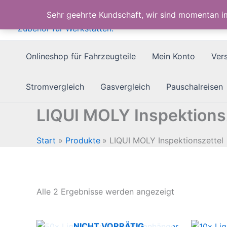
Zum
Sehr geehrte Kundschaft, wir sind momentan 
Inhalt
springen
Onlineshop für Fahrzeugteile
Mein Konto
Ver
Stromvergleich
Gasvergleich
Pauschalreisen
LIQUI MOLY Inspektions
Start
Produkte
LIQUI MOLY Inspektionszettel
Nach
Alle 2 Ergebnisse werden angezeigt
Beliebtheit
sortiert
NICHT VORRÄTIG