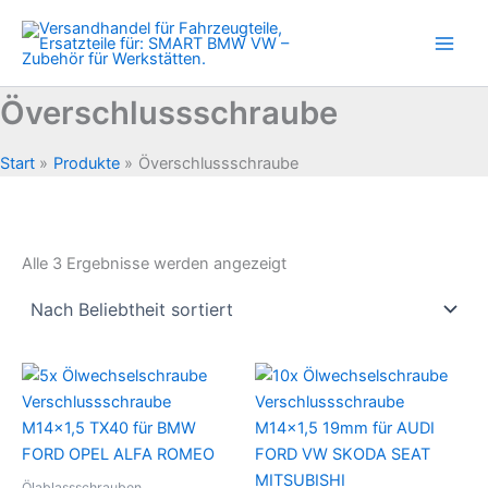
Zum
Inhalt
springen
Överschlussschraube
Start
Produkte
Överschlussschraube
Nach
Alle 3 Ergebnisse werden angezeigt
Beliebtheit
sortiert
Ölablassschrauben