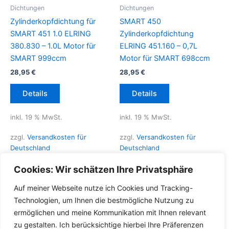
Dichtungen
Dichtungen
Zylinderkopfdichtung für
SMART 450
SMART 451 1.0 ELRING
Zylinderkopfdichtung
380.830 – 1.0L Motor für
ELRING 451.160 – 0,7L
SMART 999ccm
Motor für SMART 698ccm
28,95
€
28,95
€
Details
Details
inkl. 19 % MwSt.
inkl. 19 % MwSt.
zzgl.
Versandkosten für
zzgl.
Versandkosten für
Deutschland
Deutschland
Lieferzeit Deutschland:
2-3
Lieferzeit Deutschland:
2-3
Cookies: Wir schätzen Ihre Privatsphäre
Werktage
Werktage
Auf meiner Webseite nutze ich Cookies und Tracking-
Technologien, um Ihnen die bestmögliche Nutzung zu
ermöglichen und meine Kommunikation mit Ihnen relevant
zu gestalten. Ich berücksichtige hierbei Ihre Präferenzen