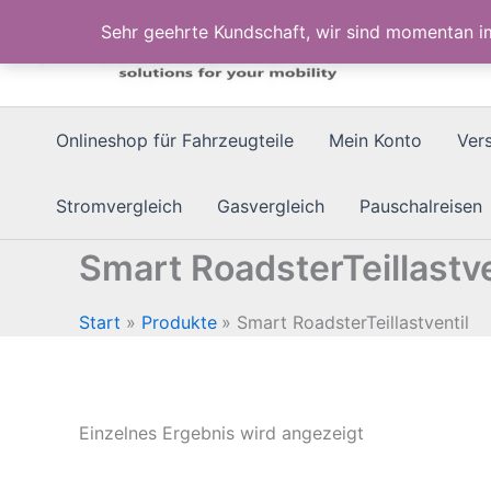
Zum
Sehr geehrte Kundschaft, wir sind momentan 
Inhalt
springen
Onlineshop für Fahrzeugteile
Mein Konto
Ver
Stromvergleich
Gasvergleich
Pauschalreisen
Smart RoadsterTeillastve
Start
Produkte
Smart RoadsterTeillastventil
Einzelnes Ergebnis wird angezeigt