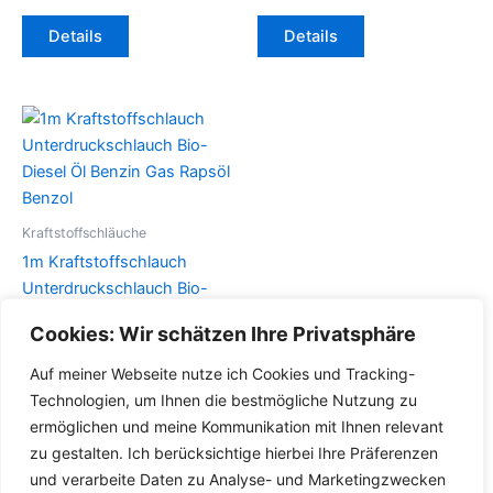
Dieses
Dieses
Details
Details
Produkt
Produkt
weist
weist
mehrere
mehrere
Varianten
Varianten
auf.
auf.
Die
Die
Optionen
Optionen
können
können
Kraftstoffschläuche
auf
auf
1m Kraftstoffschlauch
der
der
Unterdruckschlauch Bio-
Produktseite
Produktseite
Diesel Öl Benzin Gas Rapsöl
Cookies: Wir schätzen Ihre Privatsphäre
gewählt
gewählt
Benzol
werden
werden
Auf meiner Webseite nutze ich Cookies und Tracking-
Dieses
Details
Technologien, um Ihnen die bestmögliche Nutzung zu
Produkt
ermöglichen und meine Kommunikation mit Ihnen relevant
weist
zu gestalten. Ich berücksichtige hierbei Ihre Präferenzen
mehrere
und verarbeite Daten zu Analyse- und Marketingzwecken
Varianten