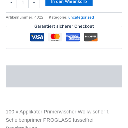
In den Warenkorb
-
+
x
Applikator
Primerwischer
Artikelnummer:
4022
Kategorie:
uncategorized
Wollwischer
Garantiert sicherer Checkout
f.
Scheibenprimer
PROGLASS
fusselfrei
Menge
Beschreibung
Zusätzliche Informationen
100 x Applikator Primerwischer Wollwischer f.
Scheibenprimer PROGLASS fusselfrei