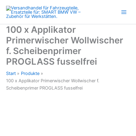
f.
Zum
Scheibenprimer
Inhalt
PROGLASS
springen
fusselfrei
Menge
100 x Applikator
Primerwischer Wollwischer
f. Scheibenprimer
PROGLASS fusselfrei
Start
Produkte
100 x Applikator Primerwischer Wollwischer f.
Scheibenprimer PROGLASS fusselfrei