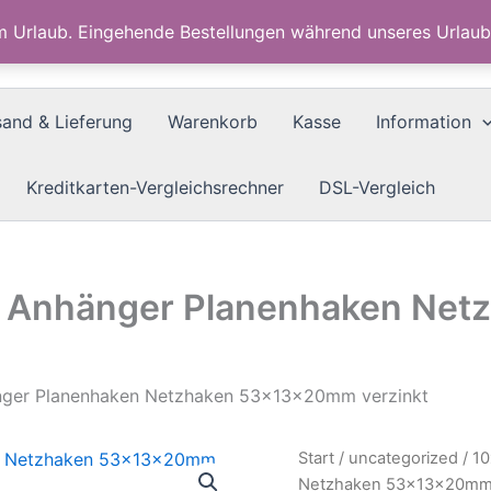
im Urlaub. Eingehende Bestellungen während unseres Urla
sand & Lieferung
Warenkorb
Kasse
Information
Kreditkarten-Vergleichsrechner
DSL-Vergleich
KW Anhänger Planenhaken Ne
nger Planenhaken Netzhaken 53x13x20mm verzinkt
Start
/
uncategorized
/ 1
Netzhaken 53x13x20mm 