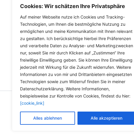
Varianten
inkl.
Versandkosten für Deutschland
inkl.
Versa
Cookies: Wir schätzen Ihre Privatsphäre
auf.
Die
Lieferzeit Deutschland:
2-3 Werktage
Lieferzeit
Auf meiner Webseite nutze ich Cookies und Tracking-
Optionen
Technologien, um Ihnen die bestmögliche Nutzung zu
ermöglichen und meine Kommunikation mit Ihnen relevant
können
zu gestalten. Ich berücksichtige hierbei Ihre Präferenzen
auf
und verarbeite Daten zu Analyse- und Marketingzwecken
der
nur, soweit Sie mir durch Klicken auf „Zustimmen“ Ihre
Produktseite
freiwillige Einwilligung geben. Sie können Ihre Einwilligung
gewählt
jederzeit mit Wirkung für die Zukunft widerrufen. Weitere
werden
Informationen zu von mir und Drittanbietern eingesetzten
Technologien sowie zum Widerruf finden Sie in meiner
Datenschutzerklärung. Weitere Informationen,
beispielsweise zur Kontrolle von Cookies, findest du hier:
[cookie_link]
Copyright © 2026 Versandh
Alles ablehnen
Alle akzeptieren