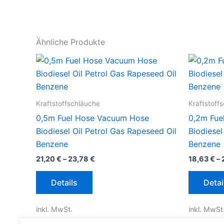
Ähnliche Produkte
Kraftstoffschläuche
Kraftstoff
0,5m Fuel Hose Vacuum Hose
0,2m Fue
Biodiesel Oil Petrol Gas Rapeseed Oil
Biodiesel
Benzene
Benzene
21,20
€
–
23,78
€
18,63
€
–
Dieses
Details
Detai
Produkt
weist
inkl. MwSt.
inkl. MwSt
mehrere