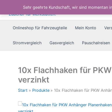
Zum
Sehr geehrte Kundschaft, wir sind momentan 
Inhalt
springen
Onlineshop für Fahrzeugteile
Mein Konto
Ver
Stromvergleich
Gasvergleich
Pauschalreisen
10x Flachhaken für P
verzinkt
Start
Produkte
10x Flachhaken für PKW Anhä