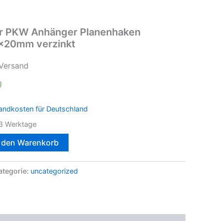
ür PKW Anhänger Planenhaken
x20mm verzinkt
 Versand
g
andkosten für Deutschland
3 Werktage
n den Warenkorb
ategorie:
uncategorized