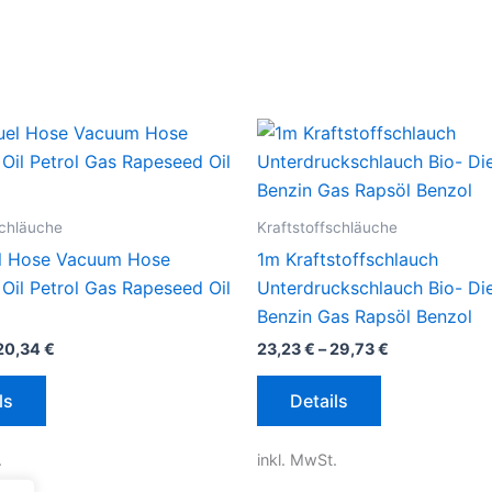
schläuche
Kraftstoffschläuche
l Hose Vacuum Hose
1m Kraftstoffschlauch
 Oil Petrol Gas Rapeseed Oil
Unterdruckschlauch Bio- Die
Benzin Gas Rapsöl Benzol
20,34
€
23,23
€
–
29,73
€
Dieses
Dieses
ls
Details
Produkt
Produkt
weist
weist
.
inkl. MwSt.
mehrere
mehrere