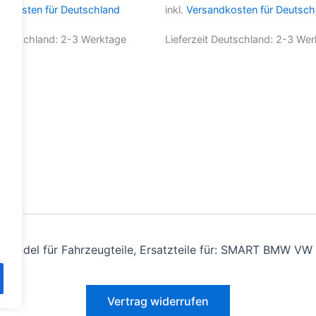
Varianten
Varianten
ndkosten für Deutschland
inkl.
Versandkosten für Deutsch
auf.
auf.
Die
Die
 Deutschland:
2-3 Werktage
Lieferzeit Deutschland:
2-3 Wer
Optionen
Optionen
können
können
auf
auf
der
der
Produktseite
Produktseite
gewählt
gewählt
werden
werden
andel für Fahrzeugteile, Ersatzteile für: SMART BMW VW 
Vertrag widerrufen