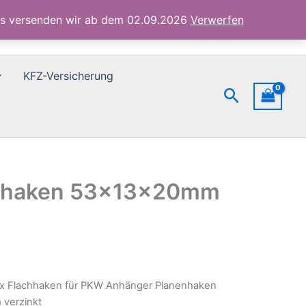
Netzhaken
ubs versenden wir ab dem 02.09.2026
Verwerfen
53x13x20mm
verzinkt
Menge
KFZ-Versicherung
Suchen
tzhaken 53x13x20mm
0x Flachhaken für PKW Anhänger Planenhaken
verzinkt