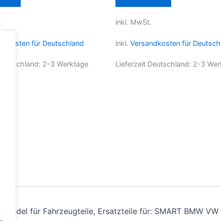
weist
weist
.
inkl. MwSt.
mehrere
mehrere
Varianten
Varianten
ndkosten für Deutschland
inkl.
Versandkosten für Deutsch
auf.
auf.
Die
Die
 Deutschland:
2-3 Werktage
Lieferzeit Deutschland:
2-3 Wer
Optionen
Optionen
können
können
auf
auf
der
der
Produktseite
Produktseite
gewählt
gewählt
werden
werden
andel für Fahrzeugteile, Ersatzteile für: SMART BMW VW 