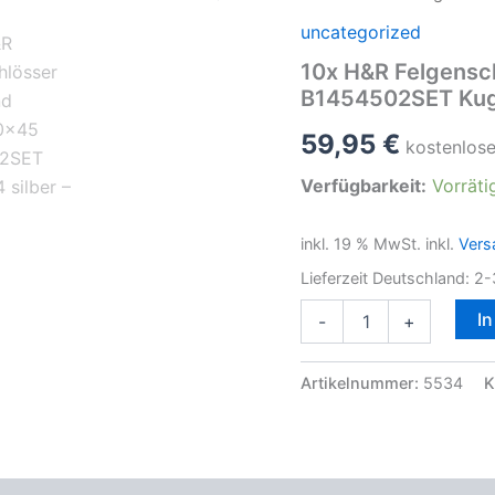
uncategorized
10x H&R Felgensc
B1454502SET Kuge
59,95
€
kostenlos
Verfügbarkeit:
Vorräti
inkl. 19 % MwSt.
inkl.
Vers
Lieferzeit Deutschland:
2-
10x
I
-
+
H&R
Felgenschlösser
Kugelbund
Artikelnummer:
5534
K
M14x1,50x45
B1454502SET
Kugel
R14
silber