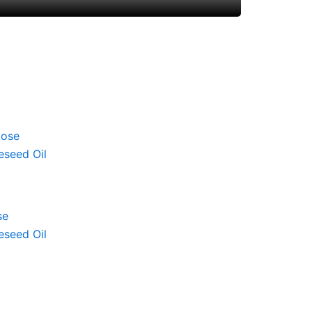
se
eseed Oil