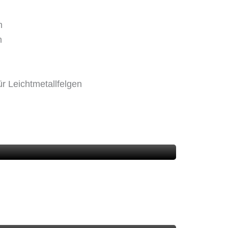
m
m
ür Leichtmetallfelgen