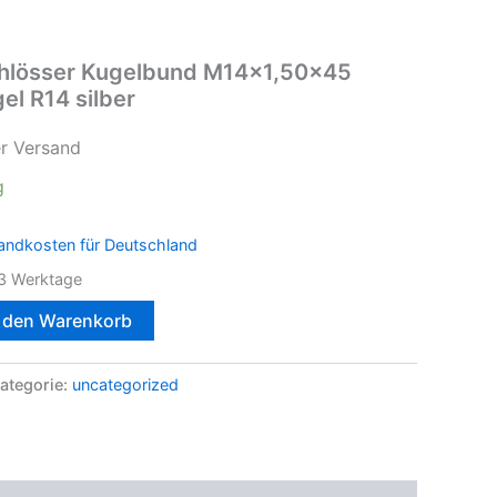
hlösser Kugelbund M14x1,50×45
l R14 silber
er Versand
g
andkosten für Deutschland
3 Werktage
n den Warenkorb
ategorie:
uncategorized