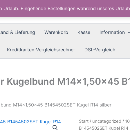
im Urlaub. Eingehende Bestellungen während unseres Urla
sand & Lieferung
Warenkorb
Kasse
Information
Kreditkarten-Vergleichsrechner
DSL-Vergleich
er Kugelbund M14x1,50×45 
elbund M14x1,50×45 B1454502SET Kugel R14 silber
Start
/
uncategorized
/ 1
B1454502SET Kugel R14 s