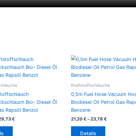
schläuche
Kraftstoffschläuche
toffschlauch
0,5m Fuel Hose Vacuum Ho
kschlauch Bio- Diesel Öl
Biodiesel Oil Petrol Gas Rap
as Rapsöl Benzol
Benzene
29,73
€
21,20
€
–
23,78
€
Dieses
Dieses
ls
Details
Produkt
Produkt