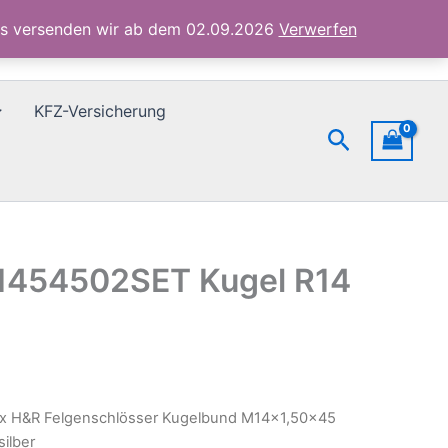
Kugel
ubs versenden wir ab dem 02.09.2026
Verwerfen
R14
silber
Menge
KFZ-Versicherung
Suchen
B1454502SET Kugel R14
0x H&R Felgenschlösser Kugelbund M14x1,50×45
ilber