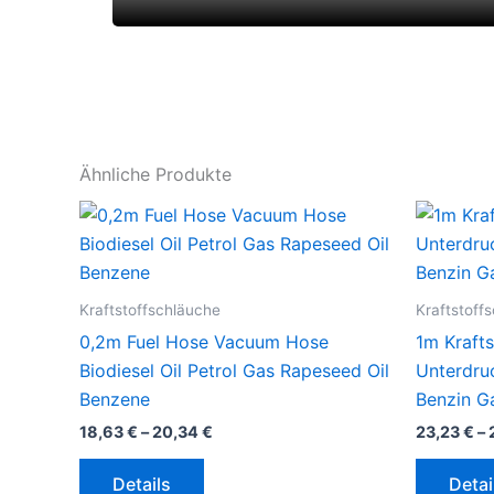
Ähnliche Produkte
Kraftstoffschläuche
Kraftstoff
0,2m Fuel Hose Vacuum Hose
1m Krafts
Biodiesel Oil Petrol Gas Rapeseed Oil
Unterdruc
Benzene
Benzin G
18,63
€
–
20,34
€
23,23
€
–
Dieses
Details
Detai
Produkt