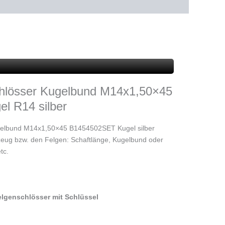
hlösser Kugelbund M14x1,50×45
l R14 silber
elbund M14x1,50×45 B1454502SET Kugel silber
zeug bzw. den Felgen: Schaftlänge, Kugelbund oder
tc.
lgenschlösser mit Schlüssel