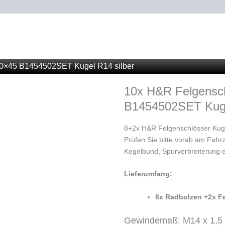
Menge
0×45 B1454502SET Kugel R14 silber
10x H&R Felgensc
B1454502SET Kuge
8+2x H&R Felgenschlösser Kug
Prüfen Sie bitte vorab am Fahr
Kegelbund, Spurverbreiterung e
Lieferumfang:
8x Radbolzen +2x Fe
Gewindemaß: M14 x 1,5