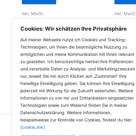
weist
inkl. MwSt.
inkl. MwSt
mehrere
Varianten
inkl.
Versandkosten für Deutschland
inkl.
Versa
Cookies: Wir schätzen Ihre Privatsphäre
auf.
Die
Lieferzeit Deutschland:
2-3 Werktage
Lieferzeit
Auf meiner Webseite nutze ich Cookies und Tracking-
Optionen
Technologien, um Ihnen die bestmögliche Nutzung zu
ermöglichen und meine Kommunikation mit Ihnen relevant
können
zu gestalten. Ich berücksichtige hierbei Ihre Präferenzen
auf
und verarbeite Daten zu Analyse- und Marketingzwecken
der
nur, soweit Sie mir durch Klicken auf „Zustimmen“ Ihre
Produktseite
freiwillige Einwilligung geben. Sie können Ihre Einwilligung
gewählt
jederzeit mit Wirkung für die Zukunft widerrufen. Weitere
werden
Informationen zu von mir und Drittanbietern eingesetzten
Technologien sowie zum Widerruf finden Sie in meiner
Datenschutzerklärung. Weitere Informationen,
beispielsweise zur Kontrolle von Cookies, findest du hier:
[cookie_link]
Copyright © 2026 Versandh