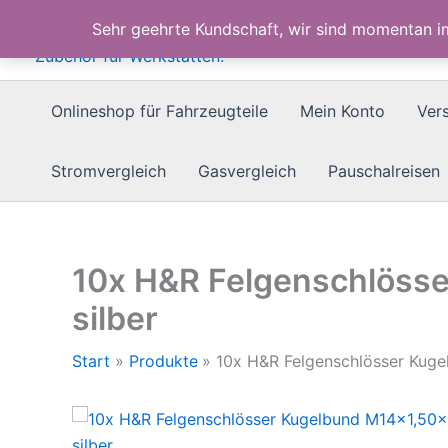
Zum
Sehr geehrte Kundschaft, wir sind momentan 
Inhalt
springen
Onlineshop für Fahrzeugteile
Mein Konto
Ver
Stromvergleich
Gasvergleich
Pauschalreisen
10x H&R Felgenschlöss
silber
Start
Produkte
10x H&R Felgenschlösser Kug