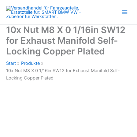
1/16in
Zum
SW12
Inhalt
for
springen
Exhaust
Manifold
10x Nut M8 X 0 1/16in SW12
Self-
for Exhaust Manifold Self-
Locking
Copper
Locking Copper Plated
Plated
Menge
Start
Produkte
10x Nut M8 X 0 1/16in SW12 for Exhaust Manifold Self-
Locking Copper Plated