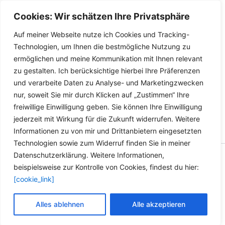
Produktseite
auf
Hose Biodiesel Oil Petrol
Cookies: Wir schätzen Ihre Privatsphäre
gewählt
der
Gas Rapeseed Oil Benzene
werden
Produktseite
Auf meiner Webseite nutze ich Cookies und Tracking-
Dieses
gewählt
Details
Technologien, um Ihnen die bestmögliche Nutzung zu
Produkt
werden
ermöglichen und meine Kommunikation mit Ihnen relevant
weist
zu gestalten. Ich berücksichtige hierbei Ihre Präferenzen
mehrere
und verarbeite Daten zu Analyse- und Marketingzwecken
Varianten
nur, soweit Sie mir durch Klicken auf „Zustimmen“ Ihre
auf.
freiwillige Einwilligung geben. Sie können Ihre Einwilligung
Die
jederzeit mit Wirkung für die Zukunft widerrufen. Weitere
Optionen
Informationen zu von mir und Drittanbietern eingesetzten
können
Technologien sowie zum Widerruf finden Sie in meiner
auf
Datenschutzerklärung. Weitere Informationen,
der
Copyright © 2026 Versandhandel für Fahrzeugteile, Ersatzteile
beispielsweise zur Kontrolle von Cookies, findest du hier:
Produktseite
für: SMART BMW VW - Zubehör für Werkstätten.
[cookie_link]
gewählt
werden
Vertrag widerrufen
Alles ablehnen
Alle akzeptieren