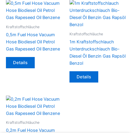
Kraftstoffschläuche
Kraftstoffschläuche
0,5m Fuel Hose Vacuum
Hose Biodiesel Oil Petrol
1m Kraftstoffschlauch
Gas Rapeseed Oil Benzene
Unterdruckschlauch Bio-
Diesel Öl Benzin Gas Rapsöl
Dieses
Details
Benzol
Produkt
weist
Dieses
Details
mehrere
Produkt
Varianten
weist
auf.
mehrere
Die
Varianten
Optionen
auf.
können
Die
auf
Optionen
Kraftstoffschläuche
der
können
0,2m Fuel Hose Vacuum