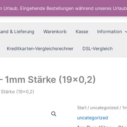
im Urlaub. Eingehende Bestellungen während unseres Urla
sand & Lieferung
Warenkorb
Kasse
Information
Kreditkarten-Vergleichsrechner
DSL-Vergleich
 – 1mm Stärke (19×0,2)
 Stärke (19×0,2)
Start
/
uncategorized
/ 1m
uncategorized