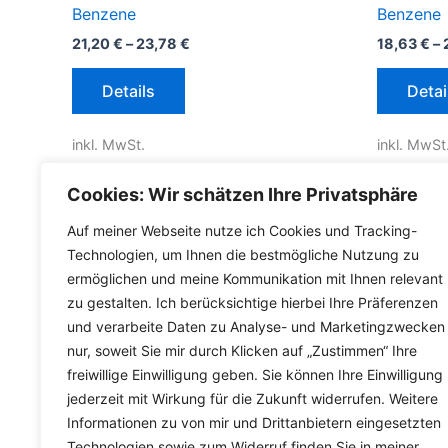
Benzene
Benzene
21,20
€
–
23,78
€
18,63
€
–
Dieses
Details
Detai
Produkt
weist
inkl. MwSt.
inkl. MwSt
mehrere
Varianten
inkl.
Versandkosten für Deutschland
inkl.
Versa
Cookies: Wir schätzen Ihre Privatsphäre
auf.
Die
Lieferzeit Deutschland:
2-3 Werktage
Lieferzeit
Auf meiner Webseite nutze ich Cookies und Tracking-
Optionen
Technologien, um Ihnen die bestmögliche Nutzung zu
können
ermöglichen und meine Kommunikation mit Ihnen relevant
zu gestalten. Ich berücksichtige hierbei Ihre Präferenzen
auf
und verarbeite Daten zu Analyse- und Marketingzwecken
der
nur, soweit Sie mir durch Klicken auf „Zustimmen“ Ihre
Produktseite
freiwillige Einwilligung geben. Sie können Ihre Einwilligung
gewählt
jederzeit mit Wirkung für die Zukunft widerrufen. Weitere
werden
Informationen zu von mir und Drittanbietern eingesetzten
Technologien sowie zum Widerruf finden Sie in meiner