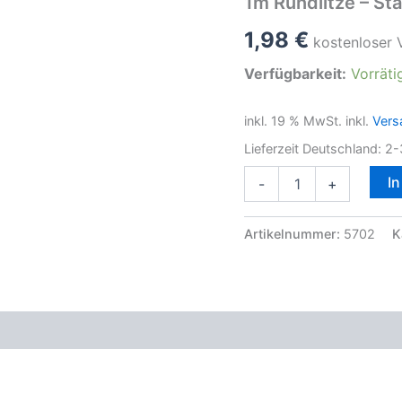
1m Rundlitze – Sta
1,98
€
kostenloser 
Verfügbarkeit:
Vorräti
inkl. 19 % MwSt.
inkl.
Vers
Lieferzeit Deutschland:
2-
1m
I
-
+
Rundlitze
-
Stahlseil
Artikelnummer:
5702
K
-
1mm
Stärke
(19x0,2)
Menge