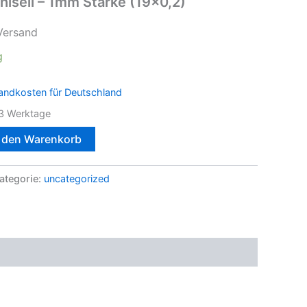
hlseil – 1mm Stärke (19×0,2)
Versand
g
andkosten für Deutschland
3 Werktage
n den Warenkorb
ategorie:
uncategorized