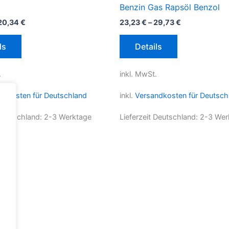
Benzin Gas Rapsöl Benzol
20,34
€
23,23
€
–
29,73
€
Dieses
Dieses
ls
Details
Produkt
Produkt
weist
weist
.
inkl. MwSt.
mehrere
mehrere
Varianten
Varianten
ndkosten für Deutschland
inkl.
Versandkosten für Deutsch
auf.
auf.
Die
Die
 Deutschland:
2-3 Werktage
Lieferzeit Deutschland:
2-3 Wer
Optionen
Optionen
können
können
auf
auf
der
der
Produktseite
Produktseite
gewählt
gewählt
werden
werden