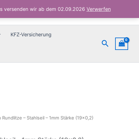
-
1mm
ubs versenden wir ab dem 02.09.2026
Verwerfen
Stärke
(19x0,2)
Menge
KFZ-Versicherung
Suchen
 Rundlitze – Stahlseil – 1mm Stärke (19×0,2)