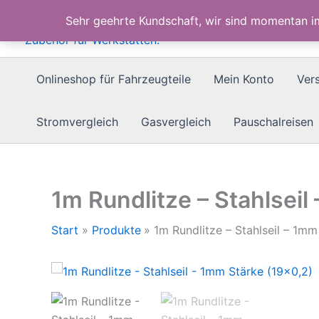
Zum
Sehr geehrte Kundschaft, wir sind momentan 
Inhalt
springen
Onlineshop für Fahrzeugteile
Mein Konto
Ver
Stromvergleich
Gasvergleich
Pauschalreisen
1m Rundlitze – Stahlseil
Start
Produkte
1m Rundlitze – Stahlseil – 1mm