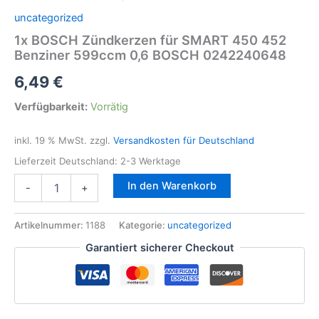
uncategorized
1x BOSCH Zündkerzen für SMART 450 452
Benziner 599ccm 0,6 BOSCH 0242240648
6,49
€
Verfügbarkeit:
Vorrätig
inkl. 19 % MwSt.
zzgl.
Versandkosten für Deutschland
Lieferzeit Deutschland:
2-3 Werktage
1x
In den Warenkorb
-
+
BOSCH
Zündkerzen
für
Artikelnummer:
1188
Kategorie:
uncategorized
SMART
Garantiert sicherer Checkout
450
452
Benziner
599ccm
0,6