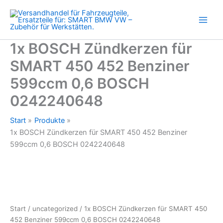
450
Zum
452
Inhalt
Benziner
springen
599ccm
0,6
1x BOSCH Zündkerzen für
BOSCH
SMART 450 452 Benziner
0242240648
Menge
599ccm 0,6 BOSCH
0242240648
Start
Produkte
1x BOSCH Zündkerzen für SMART 450 452 Benziner
599ccm 0,6 BOSCH 0242240648
Start
/
uncategorized
/ 1x BOSCH Zündkerzen für SMART 450
452 Benziner 599ccm 0,6 BOSCH 0242240648