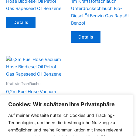
Hose Biodiesel Oil Petrol
1m Kraftstoffschlauch
Gas Rapeseed Oil Benzene
Unterdruckschlauch Bio-
Diesel Öl Benzin Gas Rapsöl
Dieses
Details
Benzol
Produkt
weist
Dieses
Details
mehrere
Produkt
Varianten
weist
auf.
mehrere
Die
Varianten
Optionen
auf.
können
Die
auf
Optionen
Kraftstoffschläuche
der
können
0,2m Fuel Hose Vacuum
Produktseite
auf
Hose Biodiesel Oil Petrol
Cookies: Wir schätzen Ihre Privatsphäre
gewählt
der
Gas Rapeseed Oil Benzene
werden
Produktseite
Auf meiner Webseite nutze ich Cookies und Tracking-
Dieses
gewählt
Details
Technologien, um Ihnen die bestmögliche Nutzung zu
Produkt
werden
ermöglichen und meine Kommunikation mit Ihnen relevant
weist