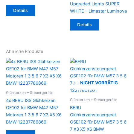
Upgraded Lights SUPER
Details
WHITE – Limastar Luminova
Details
Ähnliche Produkte
NICHT VORRÄTIG
Glühkerzen + Steuergeräte
Glühkerzen + Steuergeräte
4x BERU ISS Glühkerzen
GE102 für BMW M47 M57
BERU
Motoren 1 3 5 6 7 X3 X5 X6
Glühkerzensteuergerät
BMW 12237786869
GSE102 für BMW M57 3 5 6
7 X3 X5 X6 BMW