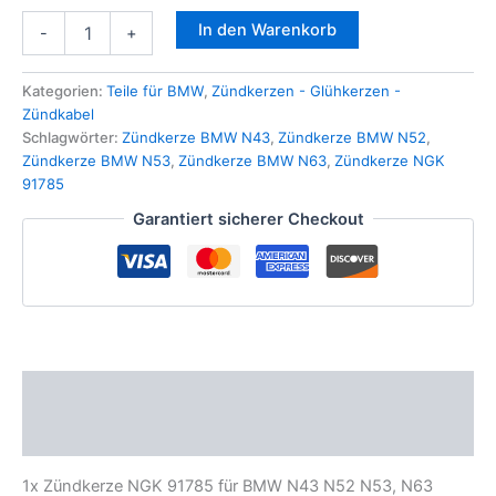
1x
In den Warenkorb
-
+
Zündkerze
NGK
91785
Kategorien:
Teile für BMW
,
Zündkerzen - Glühkerzen -
für
Zündkabel
BMW
Schlagwörter:
Zündkerze BMW N43
,
Zündkerze BMW N52
,
N43
Zündkerze BMW N53
,
Zündkerze BMW N63
,
Zündkerze NGK
N52
91785
N53
Garantiert sicherer Checkout
N63
Motor
1er
3er
5er
6er
BMW
MINI
Beschreibung
Menge
Zusätzliche Informationen
1x Zündkerze NGK 91785 für BMW N43 N52 N53, N63