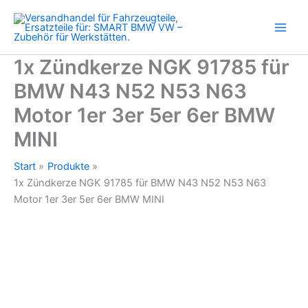
BMW
Zum
N43
Inhalt
N52
springen
N53
N63
1x Zündkerze NGK 91785 für
Motor
BMW N43 N52 N53 N63
1er
3er
Motor 1er 3er 5er 6er BMW
5er
6er
MINI
BMW
MINI
Start
Produkte
Menge
1x Zündkerze NGK 91785 für BMW N43 N52 N53 N63
Motor 1er 3er 5er 6er BMW MINI