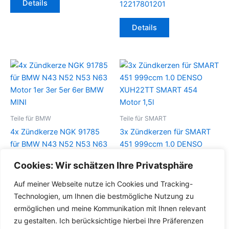
Details
12217801201
Details
Teile für BMW
Teile für SMART
4x Zündkerze NGK 91785
3x Zündkerzen für SMART
für BMW N43 N52 N53 N63
451 999ccm 1.0 DENSO
Motor 1er 3er 5er 6er BMW
XUH22TT SMART 454
Cookies: Wir schätzen Ihre Privatsphäre
MINI
Motor 1,5l
Auf meiner Webseite nutze ich Cookies und Tracking-
Details
Details
Technologien, um Ihnen die bestmögliche Nutzung zu
ermöglichen und meine Kommunikation mit Ihnen relevant
zu gestalten. Ich berücksichtige hierbei Ihre Präferenzen