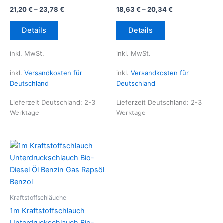
21,20
€
–
23,78
€
18,63
€
–
20,34
€
Dieses
Dieses
Details
Details
Produkt
Produkt
weist
weist
inkl. MwSt.
inkl. MwSt.
mehrere
mehrere
Varianten
Varianten
inkl.
Versandkosten für
inkl.
Versandkosten für
auf.
auf.
Deutschland
Deutschland
Die
Die
Lieferzeit Deutschland:
2-3
Lieferzeit Deutschland:
2-3
Optionen
Optionen
Werktage
Werktage
können
können
auf
auf
der
der
Produktseite
Produktseite
gewählt
gewählt
werden
werden
Kraftstoffschläuche
1m Kraftstoffschlauch
Unterdruckschlauch Bio-