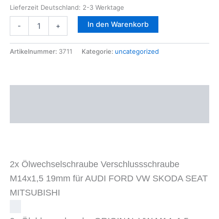
Lieferzeit Deutschland:
2-3 Werktage
2x
In den Warenkorb
-
+
ORIGINAL
VW
Ölablassschraube
Artikelnummer:
3711
Kategorie:
uncategorized
M14x1,5
AUDI
VW
SKODA
Beschreibung
SEAT
N90813202
Zusätzliche Informationen
N90813201
Menge
2x Ölwechselschraube Verschlussschraube
M14x1,5 19mm für AUDI FORD VW SKODA SEAT
MITSUBISHI