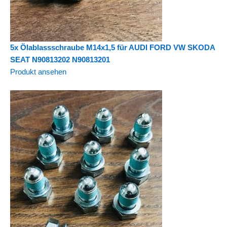
5x Ölablassschraube M14x1,5 für AUDI FORD VW SKODA
SEAT N90813202 N90813201
Produkt ansehen