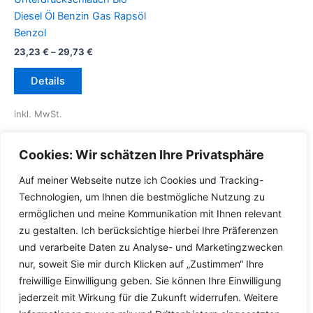
Diesel Öl Benzin Gas Rapsöl
Benzol
23,23
€
–
29,73
€
Dieses
Details
Produkt
weist
inkl. MwSt.
mehrere
Varianten
inkl.
Versandkosten für
Cookies: Wir schätzen Ihre Privatsphäre
auf.
Deutschland
Die
Auf meiner Webseite nutze ich Cookies und Tracking-
Lieferzeit Deutschland:
2-3
Optionen
Technologien, um Ihnen die bestmögliche Nutzung zu
Werktage
können
ermöglichen und meine Kommunikation mit Ihnen relevant
auf
zu gestalten. Ich berücksichtige hierbei Ihre Präferenzen
der
und verarbeite Daten zu Analyse- und Marketingzwecken
Produktseite
nur, soweit Sie mir durch Klicken auf „Zustimmen“ Ihre
gewählt
freiwillige Einwilligung geben. Sie können Ihre Einwilligung
werden
jederzeit mit Wirkung für die Zukunft widerrufen. Weitere