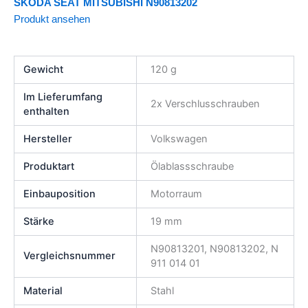
SKODA SEAT MITSUBISHI N90813202
Produkt ansehen
Gewicht
120 g
Im Lieferumfang
2x Verschlusschrauben
enthalten
Hersteller
Volkswagen
Produktart
Ölablassschraube
Einbauposition
Motorraum
Stärke
19 mm
N90813201, N90813202, N
Vergleichsnummer
911 014 01
Material
Stahl