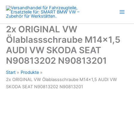
AUDI
Zum
VW
Inhalt
SKODA
springen
SEAT
N90813202
2x ORIGINAL VW
N90813201
Ölablassschraube M14x1,5
Menge
AUDI VW SKODA SEAT
N90813202 N90813201
Start
Produkte
2x ORIGINAL VW Ölablassschraube M14x1,5 AUDI VW
SKODA SEAT N90813202 N90813201