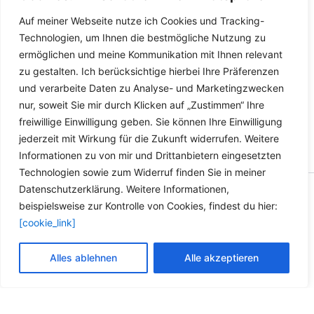
Benzol
werden
werden
Auf meiner Webseite nutze ich Cookies und Tracking-
Dieses
Details
Technologien, um Ihnen die bestmögliche Nutzung zu
Produkt
ermöglichen und meine Kommunikation mit Ihnen relevant
weist
zu gestalten. Ich berücksichtige hierbei Ihre Präferenzen
mehrere
und verarbeite Daten zu Analyse- und Marketingzwecken
Varianten
nur, soweit Sie mir durch Klicken auf „Zustimmen“ Ihre
auf.
freiwillige Einwilligung geben. Sie können Ihre Einwilligung
Die
jederzeit mit Wirkung für die Zukunft widerrufen. Weitere
Optionen
Informationen zu von mir und Drittanbietern eingesetzten
können
Technologien sowie zum Widerruf finden Sie in meiner
auf
Datenschutzerklärung. Weitere Informationen,
der
Copyright © 2026 Versandhandel für Fahrzeugteile, Ersatzteile
beispielsweise zur Kontrolle von Cookies, findest du hier:
Produktseite
für: SMART BMW VW - Zubehör für Werkstätten.
[cookie_link]
gewählt
werden
Vertrag widerrufen
Alles ablehnen
Alle akzeptieren
Alle Preise inkl. der gesetzlichen MwSt.