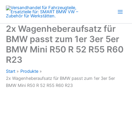
zum
Zum
1er
Inhalt
3er
springen
5er
BMW
2x Wagenheberaufsatz für
Mini
BMW passt zum 1er 3er 5er
R50
R
BMW Mini R50 R 52 R55 R60
52
R55
R23
R60
R23
Start
Produkte
Menge
2x Wagenheberaufsatz für BMW passt zum 1er 3er 5er
BMW Mini R50 R 52 R55 R60 R23