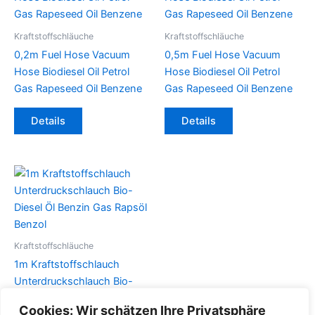
Kraftstoffschläuche
Kraftstoffschläuche
0,2m Fuel Hose Vacuum
0,5m Fuel Hose Vacuum
Hose Biodiesel Oil Petrol
Hose Biodiesel Oil Petrol
Gas Rapeseed Oil Benzene
Gas Rapeseed Oil Benzene
Dieses
Dieses
Details
Details
Produkt
Produkt
weist
weist
mehrere
mehrere
Varianten
Varianten
auf.
auf.
Die
Die
Optionen
Optionen
können
können
Kraftstoffschläuche
auf
auf
1m Kraftstoffschlauch
der
der
Unterdruckschlauch Bio-
Produktseite
Produktseite
Diesel Öl Benzin Gas Rapsöl
Cookies: Wir schätzen Ihre Privatsphäre
gewählt
gewählt