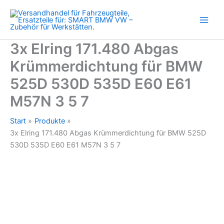
für
Zum
BMW
Inhalt
525D
springen
530D
535D
3x Elring 171.480 Abgas
E60
Krümmerdichtung für BMW
E61
M57N
525D 530D 535D E60 E61
3
5
M57N 3 5 7
7
Menge
Start
Produkte
3x Elring 171.480 Abgas Krümmerdichtung für BMW 525D
530D 535D E60 E61 M57N 3 5 7