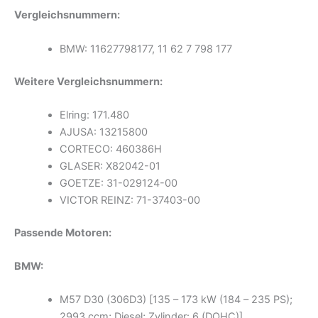
Vergleichsnummern:
BMW: 11627798177,
11 62 7 798 177
Weitere Vergleichsnummern:
Elring: 171.480
AJUSA: 13215800
CORTECO: 460386H
GLASER: X82042-01
GOETZE: 31-029124-00
VICTOR REINZ: 71-37403-00
Passende Motoren:
BMW:
M57 D30 (306D3) [135 – 173 kW (184 – 235 PS);
2993 ccm; Diesel; Zylinder: 6 (DOHC)]