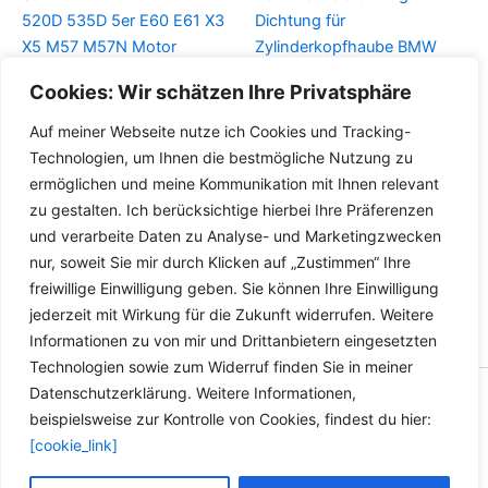
520D 535D 5er E60 E61 X3
Dichtung für
X5 M57 M57N Motor
Zylinderkopfhaube BMW
11127796378 525D 530D
Cookies: Wir schätzen Ihre Privatsphäre
Details
535D 5er E60 E61 ELRING
Auf meiner Webseite nutze ich Cookies und Tracking-
Details
Technologien, um Ihnen die bestmögliche Nutzung zu
ermöglichen und meine Kommunikation mit Ihnen relevant
zu gestalten. Ich berücksichtige hierbei Ihre Präferenzen
und verarbeite Daten zu Analyse- und Marketingzwecken
nur, soweit Sie mir durch Klicken auf „Zustimmen“ Ihre
freiwillige Einwilligung geben. Sie können Ihre Einwilligung
jederzeit mit Wirkung für die Zukunft widerrufen. Weitere
Informationen zu von mir und Drittanbietern eingesetzten
Technologien sowie zum Widerruf finden Sie in meiner
Datenschutzerklärung. Weitere Informationen,
Copyright © 2026 Versandhandel für Fahrzeugteile, Ersatzteile
beispielsweise zur Kontrolle von Cookies, findest du hier:
für: SMART BMW VW - Zubehör für Werkstätten.
[cookie_link]