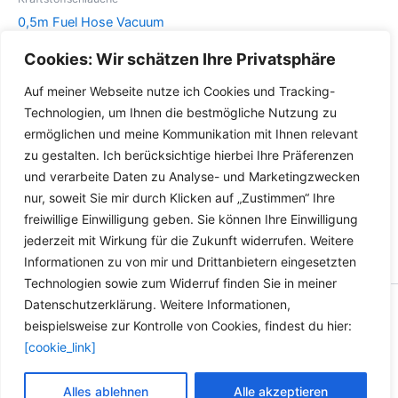
können
der
0,5m Fuel Hose Vacuum
auf
Produktseite
Hose Biodiesel Oil Petrol
Cookies: Wir schätzen Ihre Privatsphäre
der
gewählt
Gas Rapeseed Oil Benzene
Produktseite
werden
Auf meiner Webseite nutze ich Cookies und Tracking-
Dieses
gewählt
Details
Technologien, um Ihnen die bestmögliche Nutzung zu
Produkt
werden
ermöglichen und meine Kommunikation mit Ihnen relevant
weist
zu gestalten. Ich berücksichtige hierbei Ihre Präferenzen
mehrere
und verarbeite Daten zu Analyse- und Marketingzwecken
Varianten
nur, soweit Sie mir durch Klicken auf „Zustimmen“ Ihre
auf.
freiwillige Einwilligung geben. Sie können Ihre Einwilligung
Die
jederzeit mit Wirkung für die Zukunft widerrufen. Weitere
Optionen
Informationen zu von mir und Drittanbietern eingesetzten
können
Technologien sowie zum Widerruf finden Sie in meiner
auf
Datenschutzerklärung. Weitere Informationen,
der
Copyright © 2026 Versandhandel für Fahrzeugteile, Ersatzteile
beispielsweise zur Kontrolle von Cookies, findest du hier:
Produktseite
für: SMART BMW VW - Zubehör für Werkstätten.
[cookie_link]
gewählt
werden
Vertrag widerrufen
Alles ablehnen
Alle akzeptieren