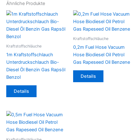
Ähnliche Produkte
Kraftstoffschläuche
Kraftstoffschläuche
0,2m Fuel Hose Vacuum
1m Kraftstoffschlauch
Hose Biodiesel Oil Petrol
Unterdruckschlauch Bio-
Gas Rapeseed Oil Benzene
Diesel Öl Benzin Gas Rapsöl
Dieses
Details
Benzol
Produkt
Dieses
weist
Details
Produkt
mehrere
weist
Varianten
mehrere
auf.
Varianten
Die
auf.
Optionen
Die
können
Optionen
auf
Kraftstoffschläuche