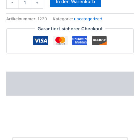
In den Warenkorb
-
+
Kits
Kolbenschmidt
Segments
Artikelnummer:
1220
Kategorie:
uncategorized
pour
Garantiert sicherer Checkout
Smart
451
Essence
999ccm
1.0
-
Std
72mm
Beschreibung
Menge
Zusätzliche Informationen