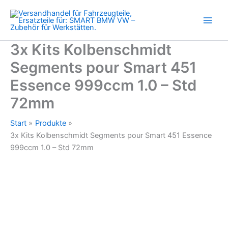
Smart
Zum
451
Inhalt
Essence
springen
999ccm
1.0
3x Kits Kolbenschmidt
-
Segments pour Smart 451
Std
72mm
Essence 999ccm 1.0 – Std
Menge
72mm
Start
Produkte
3x Kits Kolbenschmidt Segments pour Smart 451 Essence
999ccm 1.0 – Std 72mm