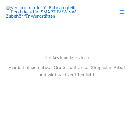
CORSA
Zum
ASTRA
Inhalt
VECTRA
springen
ZAFIRA
FIAT
Menge
Großes kündigt sich an
Hier bahnt sich etwas Großes an! Unser Shop ist in Arbeit
und wird bald veröffentlicht!