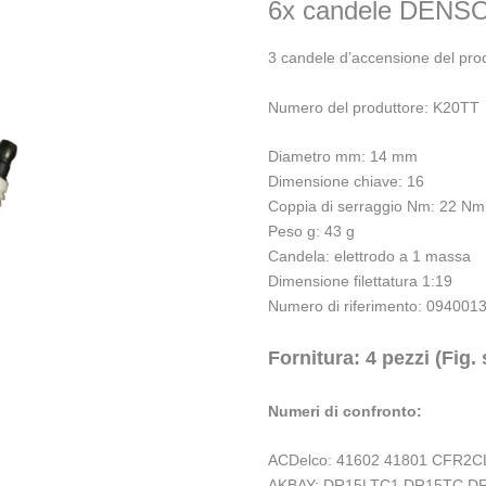
6x candele DENS
3 candele d’accensione del pro
Numero del produttore: K20TT
Diametro mm: 14 mm
Dimensione chiave: 16
Coppia di serraggio Nm: 22 Nm
Peso g: 43 g
Candela: elettrodo a 1 massa
Dimensione filettatura 1:19
Numero di riferimento: 094001
Fornitura: 4 pezzi (Fig. 
Numeri di confronto:
ACDelco: 41602 41801 CFR2
AKBAY: DR15LTC1 DR15TC D