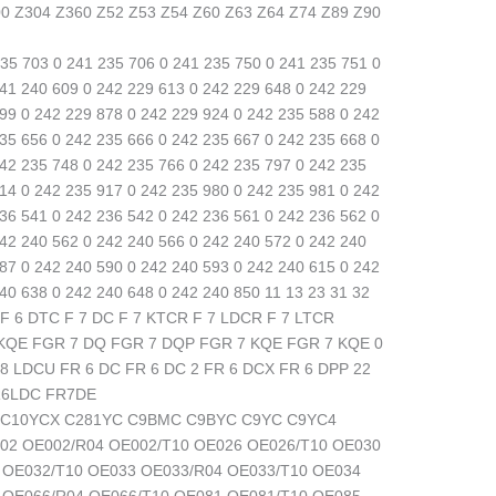
0 Z304 Z360 Z52 Z53 Z54 Z60 Z63 Z64 Z74 Z89 Z90
35 703 0 241 235 706 0 241 235 750 0 241 235 751 0
41 240 609 0 242 229 613 0 242 229 648 0 242 229
99 0 242 229 878 0 242 229 924 0 242 235 588 0 242
35 656 0 242 235 666 0 242 235 667 0 242 235 668 0
42 235 748 0 242 235 766 0 242 235 797 0 242 235
14 0 242 235 917 0 242 235 980 0 242 235 981 0 242
36 541 0 242 236 542 0 242 236 561 0 242 236 562 0
42 240 562 0 242 240 566 0 242 240 572 0 242 240
87 0 242 240 590 0 242 240 593 0 242 240 615 0 242
40 638 0 242 240 648 0 242 240 850 11 13 23 31 32
C F 6 DTC F 7 DC F 7 KTCR F 7 LDCR F 7 LTCR
KQE FGR 7 DQ FGR 7 DQP FGR 7 KQE FGR 7 KQE 0
8 LDCU FR 6 DC FR 6 DC 2 FR 6 DCX FR 6 DPP 22
R6LDC FR7DE
 C10YCX C281YC C9BMC C9BYC C9YC C9YC4
2 OE002/R04 OE002/T10 OE026 OE026/T10 OE030
 OE032/T10 OE033 OE033/R04 OE033/T10 OE034