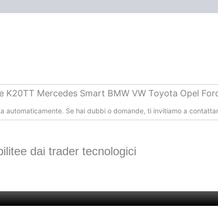
BMW
VW
Toyota
Opel
Ford
Menge
te K20TT Mercedes Smart BMW VW Toyota Opel For
tta automaticamente. Se hai dubbi o domande, ti invitiamo a contattar
litee dai trader tecnologici