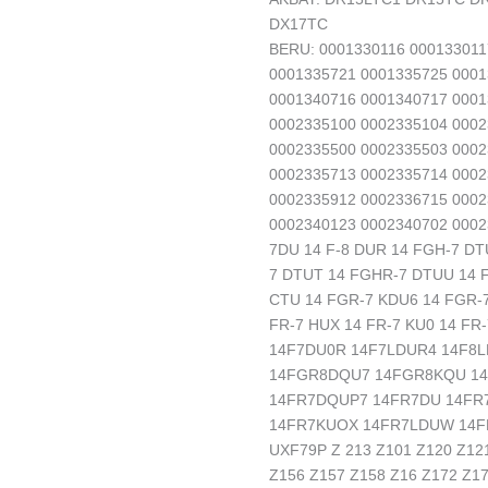
DX17TC
BERU: 0001330116 000133011
0001335721 0001335725 0001
0001340716 0001340717 0001
0002335100 0002335104 0002
0002335500 0002335503 0002
0002335713 0002335714 0002
0002335912 0002336715 0002
0002340123 0002340702 00023
7DU 14 F-8 DUR 14 FGH-7 D
7 DTUT 14 FGHR-7 DTUU 14 
CTU 14 FGR-7 KDU6 14 FGR-7
FR-7 HUX 14 FR-7 KU0 14 FR
14F7DU0R 14F7LDUR4 14F8
14FGR8DQU7 14FGR8KQU 14
14FR7DQUP7 14FR7DU 14FR
14FR7KUOX 14FR7LDUW 14F
UXF79P Z 213 Z101 Z120 Z121
Z156 Z157 Z158 Z16 Z172 Z17