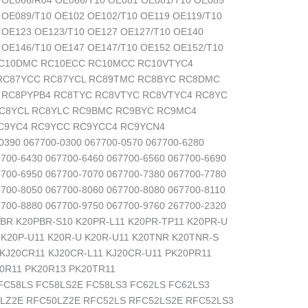
 OE066/R04 OE066/T10 OE081 OE081/T10 OE085
 OE089/T10 OE102 OE102/T10 OE119 OE119/T10
 OE123 OE123/T10 OE127 OE127/T10 OE140
 OE146/T10 OE147 OE147/T10 OE152 OE152/T10
RC10DMC RC10ECC RC10MCC RC10VTYC4
RC87YCC RC87YCL RC89TMC RC8BYC RC8DMC
RC8PYPB4 RC8TYC RC8VTYC RC8VTYC4 RC8YC
C8YCL RC8YLC RC9BMC RC9BYC RC9MC4
C9YC4 RC9YCC RC9YCC4 RC9YCN4
0390 067700-0300 067700-0570 067700-6280
7700-6430 067700-6460 067700-6560 067700-6690
7700-6950 067700-7070 067700-7380 067700-7780
700-8050 067700-8060 067700-8080 067700-8110
7700-8880 067700-9750 067700-9760 267700-2320
PBR K20PBR-S10 K20PR-L11 K20PR-TP11 K20PR-U
 K20P-U11 K20R-U K20R-U11 K20TNR K20TNR-S
KJ20CR11 KJ20CR-L11 KJ20CR-U11 PK20PR11
0R11 PK20R13 PK20TR11
FC58LS FC58LS2E FC58LS3 FC62LS FC62LS3
LZ2E RFC50LZ2E RFC52LS RFC52LS2E RFC52LS3