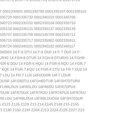
7 0001330501 0001330780 0001335107 0001335110
335729 0001335732 0001340103 0001340706
340723 0002330102 0002330104 0002330710
335128 0002335131 0002335137 0002335139
335707 0002335708 0002335709 0002335712
335715 0002335717 0002335902 0002335911
336724 0002340101 0002340102 0002340117
45501 14 F-6 DTU 14 F-6 DU0 14 F-7 DU0 14 F-
TURX0 14 FGH-8 DTUR 14 FGH-8 DTURX0 14 FGHR-
FGR-6 DDU 14 FGR-6 HQU 14 FGR-6 KQU 14 FGR-7
 KQE 14 FGR-7 KQU 14 FGR-8 CTU 14 FR-7 DU2 14
-7 LDU 14 FR-7 LUX 14F6DU0R 14F7 LDUR
LDUSR 14FG8DTU 14FGH6DTUR 14FGH7DTURX
FLR8LDUX 14FR5LDU 14FR6DU 14FR7DPU3
7DUW 14FR7DUX 14FR7KDU 14FR7KPUX 14FR7KU
R8 LDU 14FR8LDU4 14FR8LDUOX4 14FSH7DSUR
 Z123 Z126 Z129 Z13 Z14 Z145 Z149 Z15 Z155
3 Z190 Z192 Z193 Z204 Z213 Z224 Z225 Z227 Z23