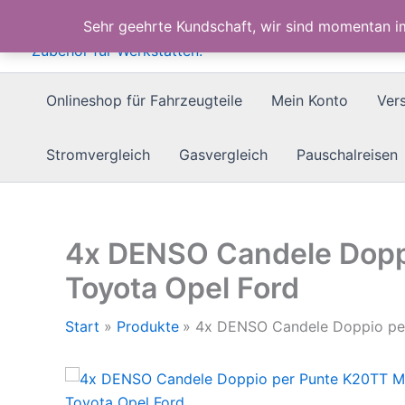
Zum
Sehr geehrte Kundschaft, wir sind momentan 
Inhalt
springen
Onlineshop für Fahrzeugteile
Mein Konto
Ver
Stromvergleich
Gasvergleich
Pauschalreisen
4x DENSO Candele Dop
Toyota Opel Ford
Start
Produkte
4x DENSO Candele Doppio pe