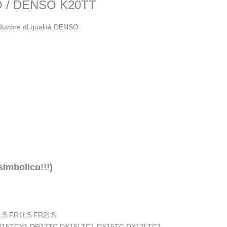
O / DENSO K20TT
duttore di qualità DENSO
3
simbolico!!!)
CLS FR1LS FR2LS
R15TCY1 DR17TC DX15LTC1 DX15TC DX17LTC1