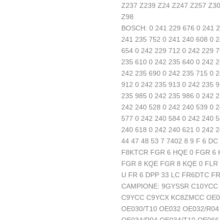
Z237 Z239 Z24 Z247 Z257 Z30
Z98
BOSCH: 0 241 229 676 0 241 2
241 235 752 0 241 240 608 0 2
654 0 242 229 712 0 242 229 7
235 610 0 242 235 640 0 242 2
242 235 690 0 242 235 715 0 2
912 0 242 235 913 0 242 235 9
235 985 0 242 235 986 0 242 2
242 240 528 0 242 240 539 0 2
577 0 242 240 584 0 242 240 5
240 618 0 242 240 621 0 242 2
44 47 48 53 7 7402 8 9 F 6 D
F8KTCR FGR 6 HQE 0 FGR 6 
FGR 8 KQE FGR 8 KQE 0 FLR 
U FR 6 DPP 33 LC FR6DTC F
CAMPIONE: 9GYSSR C10YCC
C9YCC C9YCX KC8ZMCC OE00
OE030/T10 OE032 OE032/R04