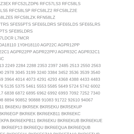
LZ3EX RFC52LZDP6 RFC57LS3 RFC58LS
LS5 RFC58LSP RFC58LZ2 RFC58LZ2E
58LZE5 RFC58LZK RFN58LZ
PTRS SFE55PTS SFE65LDRS SFE65LDS SFE65LRS
PTS SFE85LDRS
L7LDCR L7MCR
0A18110 1Y0H18110 AGP22C AGPR12PP
22C1 AGPR22PP AGPR22PPJ AGPR32C AGPR32C1
4C
13 2249 2284 2288 2353 2397 2485 2513 2550 2563
90 2978 3045 3199 3240 3384 3452 3536 3539 3540
69 3964 4014 4073 4291 4293 4368 4388 4433 4483
76 5135 5375 5461 5553 5585 5649 5724 5742 6002
17 6838 6872 6895 6962 6992 6993 7092 7252 7340
98 8894 90852 90888 91083 91722 92610 94067
6E11 BK6EKU BKR5EK BKR5EKU BKR5EKUP
 BKR6EGP BKR6EK BKR6EKB11 BKR6EKC
EKPA BKR6EKPB11 BKR6EKU BKR6EKUB BKR6EKUE
1 BKR6EP13 BKR6EQU BKR6EQUA BKR6EQUB