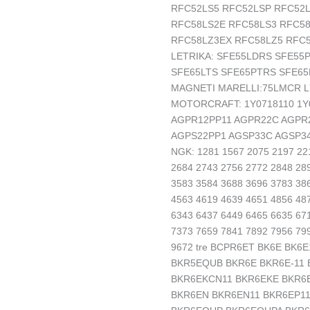
RFC52LS5 RFC52LSP RFC52
RFC58LS2E RFC58LS3 RFC58
RFC58LZ3EX RFC58LZ5 RFC
LETRIKA: SFE55LDRS SFE55
SFE65LTS SFE65PTRS SFE65
MAGNETI MARELLI:75LMCR 
MOTORCRAFT: 1Y0718110 1Y
AGPR12PP11 AGPR22C AGPR
AGPS22PP1 AGSP33C AGSP3
NGK: 1281 1567 2075 2197 22
2684 2743 2756 2772 2848 28
3583 3584 3688 3696 3783 38
4563 4619 4639 4651 4856 48
6343 6437 6449 6465 6635 67
7373 7659 7841 7892 7956 79
9672 tre BCPR6ET BK6E BK
BKR5EQUB BKR6E BKR6E-11
BKR6EKCN11 BKR6EKE BKR6
BKR6EN BKR6EN11 BKR6EP1