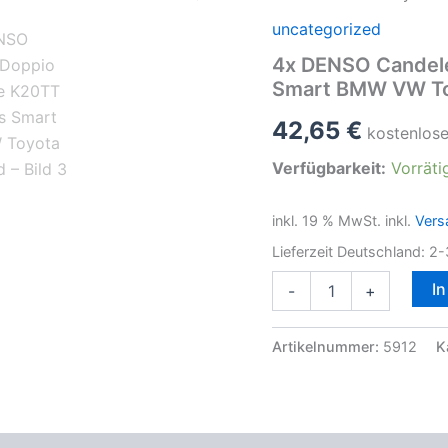
uncategorized
4x DENSO Candel
Smart BMW VW To
42,65
€
kostenlos
Verfügbarkeit:
Vorräti
inkl. 19 % MwSt.
inkl.
Vers
Lieferzeit Deutschland:
2-
4x
I
-
+
DENSO
Candele
Doppio
Artikelnummer:
5912
K
per
Punte
K20TT
Mercedes
Smart