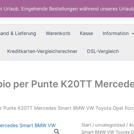
im Urlaub. Eingehende Bestellungen während unseres Urla
sand & Lieferung
Warenkorb
Kasse
Information
Kreditkarten-Vergleichsrechner
DSL-Vergleich
pio per Punte K20TT Merce
r Punte K20TT Mercedes Smart BMW VW Toyota Opel For
Start
/
uncategorized
/ 4
Smart BMW VW Toyota Op