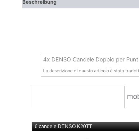
Beschreibung
Zusätzliche Informationen
4x DENSO Candele Doppio per Pun
La descrizione di questo articolo è stata trado
mobi
6 candele DENSO K20TT