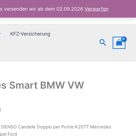
K20TT
ubs versenden wir ab dem 02.09.2026
Verwerfen
Mercedes
Smart
BMW
VW
KFZ-Versicherung
Toyota
Suchen
Opel
Ford
Menge
des Smart BMW VW
d
x DENSO Candele Doppio per Punte K20TT Mercedes
el Ford