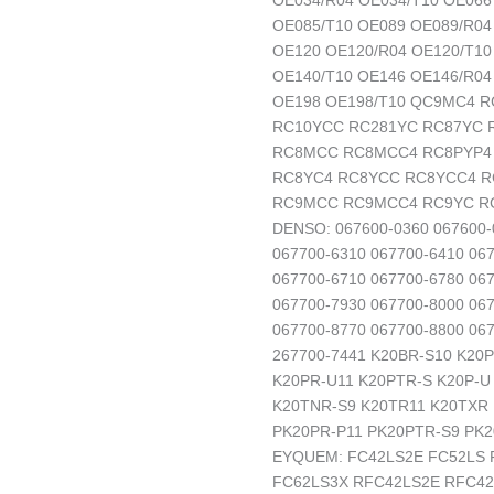
OE034/R04 OE034/T10 OE066
OE085/T10 OE089 OE089/R04
OE120 OE120/R04 OE120/T10
OE140/T10 OE146 OE146/R04
OE198 OE198/T10 QC9MC4 
RC10YCC RC281YC RC87YC 
RC8MCC RC8MCC4 RC8PYP4 
RC8YC4 RC8YCC RC8YCC4 R
RC9MCC RC9MCC4 RC9YC R
DENSO: 067600-0360 067600-
067700-6310 067700-6410 06
067700-6710 067700-6780 06
067700-7930 067700-8000 067
067700-8770 067700-8800 06
267700-7441 K20BR-S10 K20
K20PR-U11 K20PTR-S K20P-U
K20TNR-S9 K20TR11 K20TXR 
PK20PR-P11 PK20PTR-S9 PK2
EYQUEM: FC42LS2E FC52LS 
FC62LS3X RFC42LS2E RFC42