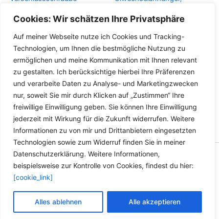
M14x1,5 TX40 für BMW
Ölwechselzettel,
Cookies: Wir schätzen Ihre Privatsphäre
FORD OPEL ALFA ROMEO
Inspektionszettel Ölzettel
Auf meiner Webseite nutze ich Cookies und Tracking-
Details
Details
Technologien, um Ihnen die bestmögliche Nutzung zu
ermöglichen und meine Kommunikation mit Ihnen relevant
zu gestalten. Ich berücksichtige hierbei Ihre Präferenzen
und verarbeite Daten zu Analyse- und Marketingzwecken
nur, soweit Sie mir durch Klicken auf „Zustimmen“ Ihre
freiwillige Einwilligung geben. Sie können Ihre Einwilligung
jederzeit mit Wirkung für die Zukunft widerrufen. Weitere
Informationen zu von mir und Drittanbietern eingesetzten
Technologien sowie zum Widerruf finden Sie in meiner
Datenschutzerklärung. Weitere Informationen,
Copyright © 2026 Versandhandel für Fahrzeugteile, Ersatzteile
beispielsweise zur Kontrolle von Cookies, findest du hier:
für: SMART BMW VW - Zubehör für Werkstätten.
[cookie_link]
Vertrag widerrufen
Alles ablehnen
Alle akzeptieren