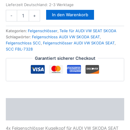
Lieferzeit Deutschland:
2-3 Werktage
4x
In den Warenkorb
-
+
Felgenschlösser
Kugelkopf
für
Kategorien:
Felgenschlösser
,
Teile für AUDI VW SEAT SKODA
AUDI
Schlagwörter:
Felgenschloss AUDI VW SKODA SEAT
,
VW
Felgenschloss SCC
,
Felgenschlösser AUDI VW SKODA SEAT
,
SKODA
SCC FBL-7328
SEAT
Garantiert sicherer Checkout
SCC
M14x1,50x28
FBL-
7328
Menge
Beschreibung
Zusätzliche Informationen
4x Felgenschlösser Kugelkopf für AUDI VW SKODA SEAT