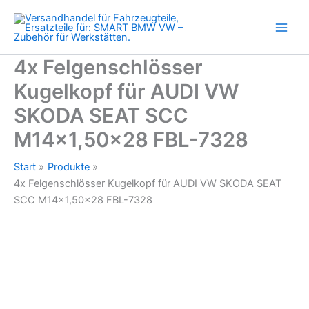
VW
Zum
SKODA
Inhalt
SEAT
springen
SCC
M14x1,50x28
4x Felgenschlösser
FBL-
Kugelkopf für AUDI VW
7328
Menge
SKODA SEAT SCC
M14x1,50×28 FBL-7328
Start
Produkte
4x Felgenschlösser Kugelkopf für AUDI VW SKODA SEAT
SCC M14x1,50×28 FBL-7328