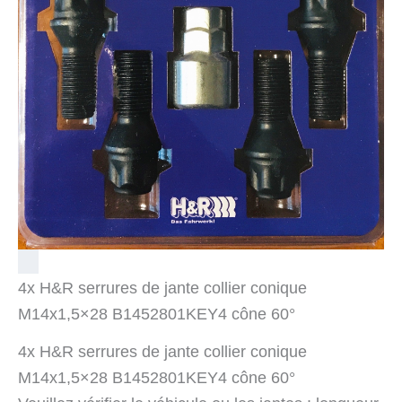
4x H&R serrures de jante collier conique
M14x1,5×28 B1452801KEY4 cône 60°
4x H&R serrures de jante collier conique
M14x1,5×28 B1452801KEY4 cône 60°