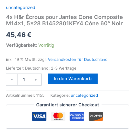
uncategorized
4x H&r Écrous pour Jantes Cone Composite
M14x1, 5×28 B1452801KEY4 Cône 60° Noir
45,46
€
Verfügbarkeit:
Vorrätig
inkl. 19 % MwSt.
zzgl.
Versandkosten für Deutschland
Lieferzeit Deutschland:
2-3 Werktage
4x
In den Warenkorb
-
+
H&r
Écrous
pour
Artikelnummer:
1155
Kategorie:
uncategorized
Jantes
Garantiert sicherer Checkout
Cone
Composite
M14x1,
5x28
B1452801KEY4