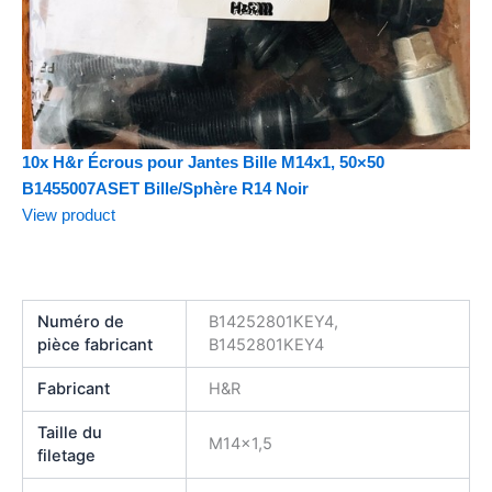
10x H&r Écrous pour Jantes Bille M14x1, 50×50
B1455007ASET Bille/Sphère R14 Noir
View product
Numéro de
B14252801KEY4,
pièce fabricant
B1452801KEY4
Fabricant
H&R
Taille du
M14x1,5
filetage