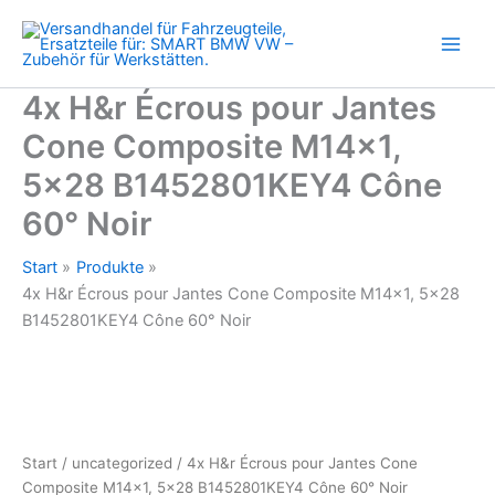
Cone
Zum
Composite
Inhalt
M14x1,
springen
5x28
B1452801KEY4
4x H&r Écrous pour Jantes
Cône
Cone Composite M14x1,
60°
Noir
5×28 B1452801KEY4 Cône
Menge
60° Noir
Start
Produkte
4x H&r Écrous pour Jantes Cone Composite M14x1, 5×28
B1452801KEY4 Cône 60° Noir
Start
/
uncategorized
/ 4x H&r Écrous pour Jantes Cone
Composite M14x1, 5×28 B1452801KEY4 Cône 60° Noir