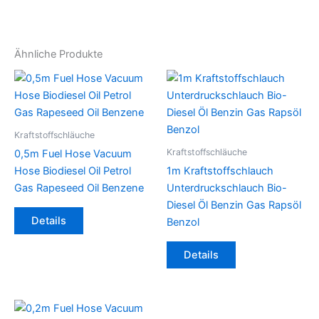
Ähnliche Produkte
Kraftstoffschläuche
Kraftstoffschläuche
0,5m Fuel Hose Vacuum
Hose Biodiesel Oil Petrol
1m Kraftstoffschlauch
Gas Rapeseed Oil Benzene
Unterdruckschlauch Bio-
Diesel Öl Benzin Gas Rapsöl
Dieses
Details
Benzol
Produkt
weist
Dieses
Details
mehrere
Produkt
Varianten
weist
auf.
mehrere
Die
Varianten