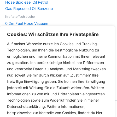
Optionen
auf.
können
Die
auf
Optionen
Kraftstoffschläuche
der
können
0,2m Fuel Hose Vacuum
Produktseite
auf
Hose Biodiesel Oil Petrol
Cookies: Wir schätzen Ihre Privatsphäre
gewählt
der
Gas Rapeseed Oil Benzene
werden
Produktseite
Auf meiner Webseite nutze ich Cookies und Tracking-
Dieses
gewählt
Details
Technologien, um Ihnen die bestmögliche Nutzung zu
Produkt
werden
ermöglichen und meine Kommunikation mit Ihnen relevant
weist
zu gestalten. Ich berücksichtige hierbei Ihre Präferenzen
mehrere
und verarbeite Daten zu Analyse- und Marketingzwecken
Varianten
nur, soweit Sie mir durch Klicken auf „Zustimmen“ Ihre
auf.
freiwillige Einwilligung geben. Sie können Ihre Einwilligung
Die
jederzeit mit Wirkung für die Zukunft widerrufen. Weitere
Optionen
Informationen zu von mir und Drittanbietern eingesetzten
können
Technologien sowie zum Widerruf finden Sie in meiner
auf
Datenschutzerklärung. Weitere Informationen,
der
Copyright © 2026 Versandhandel für Fahrzeugteile, Ersatzteile
beispielsweise zur Kontrolle von Cookies, findest du hier:
Produktseite
für: SMART BMW VW - Zubehör für Werkstätten.