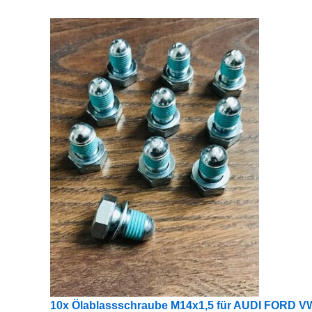
10x Ölablassschraube M14x1,5 für AUDI FORD