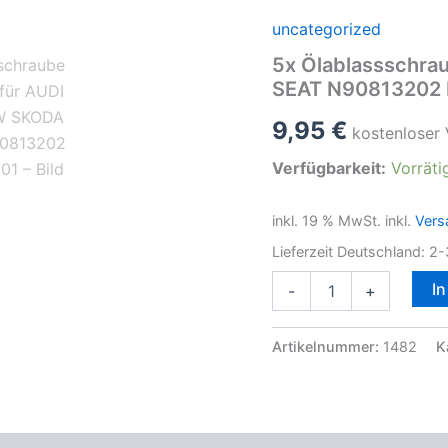
uncategorized
5x Ölablassschra
SEAT N90813202
9,95
€
kostenloser
Verfügbarkeit:
Vorräti
inkl. 19 % MwSt.
inkl.
Vers
Lieferzeit Deutschland:
2-
5x
I
-
+
Ölablassschraube
M14x1,5
für
Artikelnummer:
1482
K
AUDI
FORD
VW
SKODA
SEAT