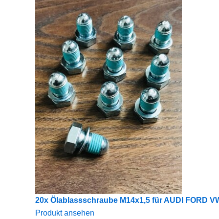
20x Ölablassschraube M14x1,5 für AUDI FORD
Produkt ansehen