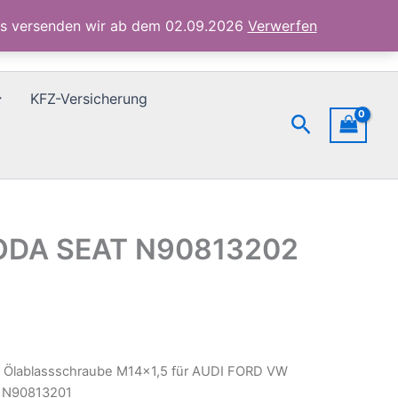
VW
ubs versenden wir ab dem 02.09.2026
Verwerfen
SKODA
SEAT
N90813202
N90813201
KFZ-Versicherung
Menge
Suchen
KODA SEAT N90813202
x Ölablassschraube M14x1,5 für AUDI FORD VW
 N90813201