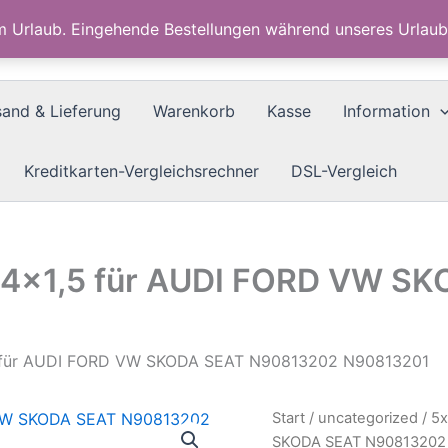
im Urlaub. Eingehende Bestellungen während unseres Urla
sand & Lieferung
Warenkorb
Kasse
Information
Kreditkarten-Vergleichsrechner
DSL-Vergleich
14x1,5 für AUDI FORD VW S
5 für AUDI FORD VW SKODA SEAT N90813202 N90813201
Start
/
uncategorized
/ 5
SKODA SEAT N90813202