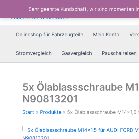
Zum
Sehr geehrte Kundschaft, wir sind momentan 
Inhalt
springen
Onlineshop für Fahrzeugteile
Mein Konto
Ver
Stromvergleich
Gasvergleich
Pauschalreisen
5x Ölablassschraube M
N90813201
Start
Produkte
5x Ölablassschraube M14x1,