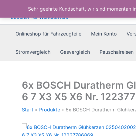
Zum
Sehr geehrte Kundschaft, wir sind momentan 
Inhalt
springen
Onlineshop für Fahrzeugteile
Mein Konto
Ver
Stromvergleich
Gasvergleich
Pauschalreisen
6x BOSCH Duratherm G
6 7 X3 X5 X6 Nr. 1223
Start
Produkte
6x BOSCH Duratherm Glühker