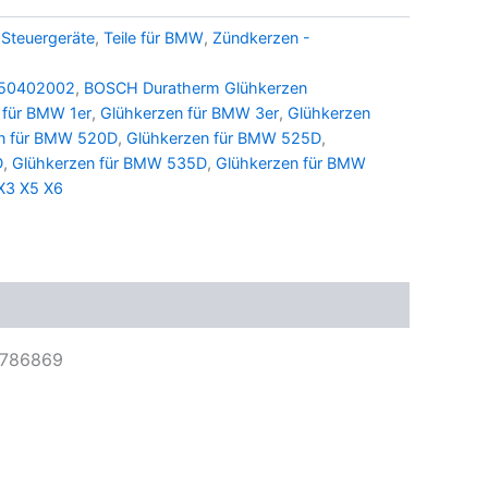
 Steuergeräte
,
Teile für BMW
,
Zündkerzen -
50402002
,
BOSCH Duratherm Glühkerzen
 für BMW 1er
,
Glühkerzen für BMW 3er
,
Glühkerzen
n für BMW 520D
,
Glühkerzen für BMW 525D
,
D
,
Glühkerzen für BMW 535D
,
Glühkerzen für BMW
X3 X5 X6
7786869