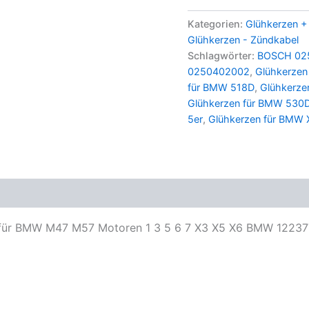
Duratherm
Glühkerzen
Kategorien:
Glühkerzen +
0250402002
Glühkerzen - Zündkabel
f.
Schlagwörter:
BOSCH 02
BMW
0250402002
,
Glühkerzen
M47
für BMW 518D
,
Glühkerze
M57
BMW
Glühkerzen für BMW 530
1
5er
,
Glühkerzen für BMW 
3
5
6
7
X3
X5
X6
Nr.
für BMW M47 M57 Motoren 1 3 5 6 7 X3 X5 X6 BMW 1223
12237786869
Menge