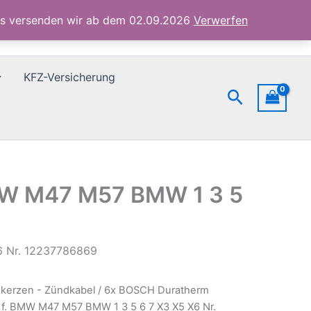
BMW
ubs versenden wir ab dem 02.09.2026
Verwerfen
M47
M57
BMW
1
KFZ-Versicherung
3
Suchen
5
6
7
X3
X5
X6
Nr.
MW M47 M57 BMW 1 3 5
12237786869
Menge
6 Nr. 12237786869
kerzen - Zündkabel
/ 6x BOSCH Duratherm
f. BMW M47 M57 BMW 1 3 5 6 7 X3 X5 X6 Nr.