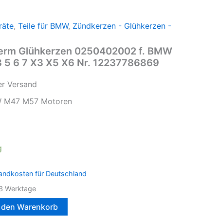
räte
,
Teile für BMW
,
Zündkerzen - Glühkerzen -
erm Glühkerzen 0250402002 f. BMW
5 6 7 X3 X5 X6 Nr. 12237786869
er Versand
W M47 M57 Motoren
g
andkosten für Deutschland
3 Werktage
n den Warenkorb