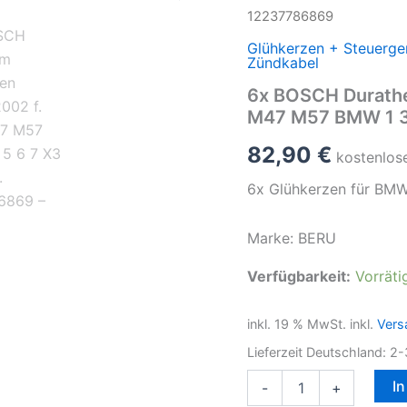
12237786869
Glühkerzen + Steuerge
Zündkabel
6x BOSCH Durath
M47 M57 BMW 1 3 
82,90
€
kostenlos
6x Glühkerzen für BM
Marke: BERU
Verfügbarkeit:
Vorräti
inkl. 19 % MwSt.
inkl.
Vers
Lieferzeit Deutschland:
2-
6x
I
-
+
BOSCH