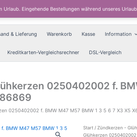
im Urlaub. Eingehende Bestellungen während unseres Urla
sand & Lieferung
Warenkorb
Kasse
Information
Kreditkarten-Vergleichsrechner
DSL-Vergleich
lühkerzen 0250402002 f. B
7786869
zen 0250402002 f. BMW M47 M57 BMW 1 3 5 6 7 X3 X5 X
Start
/
Zündkerzen - Glüh
Glühkerzen 0250402002 