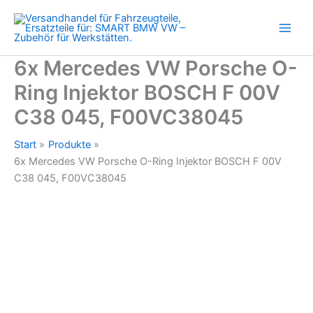
Ring
Zum
Injektor
Inhalt
BOSCH
springen
F
00V
6x Mercedes VW Porsche O-
C38
Ring Injektor BOSCH F 00V
045,
F00VC38045
C38 045, F00VC38045
Menge
Start
Produkte
6x Mercedes VW Porsche O-Ring Injektor BOSCH F 00V
C38 045, F00VC38045