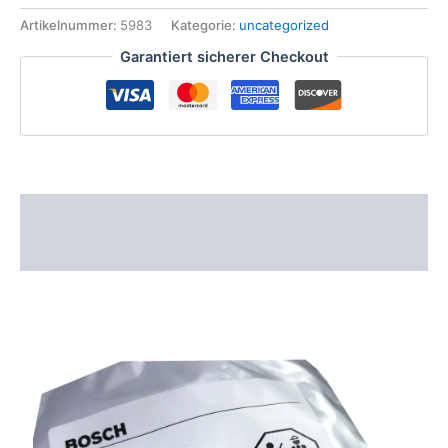
VW
Porsche
Artikelnummer:
5983
Kategorie:
uncategorized
O-
Garantiert sicherer Checkout
Ring
Injektor
BOSCH
F
00V
C38
045,
F00VC38045
Beschreibung
Menge
Zusätzliche Informationen