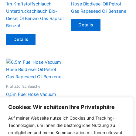
1m Kraftstoffschlauch
Hose Biodiesel Oil Petrol
Unterdruckschlauch Bio-
Gas Rapeseed Oil Benzene
Diesel Öl Benzin Gas Rapsöl
Dieses
Details
Benzol
Produkt
Dieses
weist
Details
Produkt
mehrere
weist
Varianten
mehrere
auf.
Varianten
Die
auf.
Optionen
Die
können
Optionen
auf
Kraftstoffschläuche
können
der
0,5m Fuel Hose Vacuum
auf
Produktseite
Hose Biodiesel Oil Petrol
Cookies: Wir schätzen Ihre Privatsphäre
der
gewählt
Gas Rapeseed Oil Benzene
Produktseite
werden
Auf meiner Webseite nutze ich Cookies und Tracking-
Dieses
gewählt
Details
Technologien, um Ihnen die bestmögliche Nutzung zu
Produkt
werden
ermöglichen und meine Kommunikation mit Ihnen relevant
weist