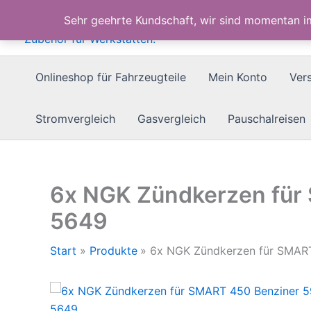
Zum
Sehr geehrte Kundschaft, wir sind momentan 
Inhalt
springen
Onlineshop für Fahrzeugteile
Mein Konto
Ver
Stromvergleich
Gasvergleich
Pauschalreisen
6x NGK Zündkerzen für
5649
Start
Produkte
6x NGK Zündkerzen für SMAR