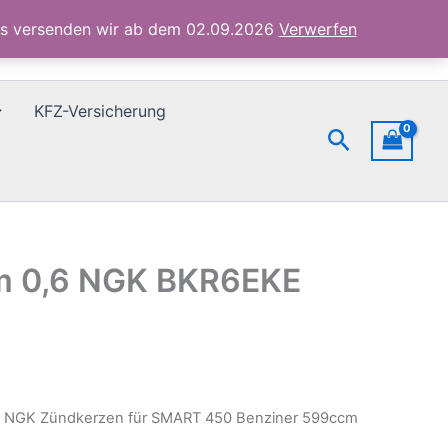
Benziner
ubs versenden wir ab dem 02.09.2026
Verwerfen
599ccm
0,6
NGK
BKR6EKE
KFZ-Versicherung
5649
Suchen
Menge
m 0,6 NGK BKR6EKE
x NGK Zündkerzen für SMART 450 Benziner 599ccm