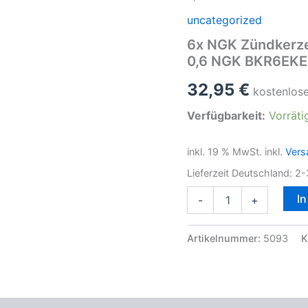
uncategorized
6x NGK Zündkerz
0,6 NGK BKR6EKE
32,95
€
kostenlos
Verfügbarkeit:
Vorräti
inkl. 19 % MwSt.
inkl.
Vers
Lieferzeit Deutschland:
2-
6x
I
-
+
NGK
Zündkerzen
für
Artikelnummer:
5093
K
SMART
450
Benziner
599ccm
0,6