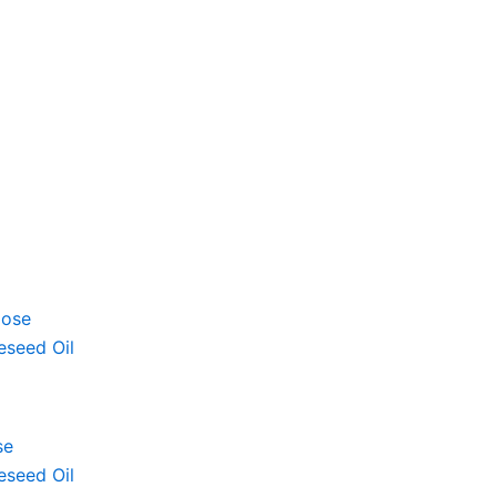
se
eseed Oil