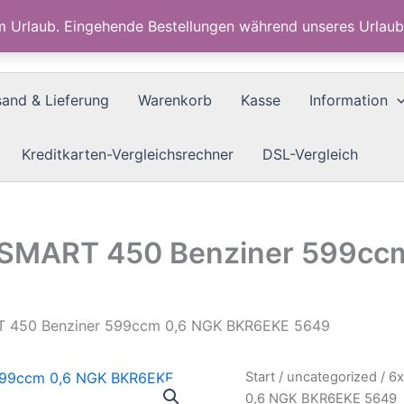
im Urlaub. Eingehende Bestellungen während unseres Urla
sand & Lieferung
Warenkorb
Kasse
Information
Kreditkarten-Vergleichsrechner
DSL-Vergleich
 SMART 450 Benziner 599cc
T 450 Benziner 599ccm 0,6 NGK BKR6EKE 5649
Start
/
uncategorized
/ 6
0,6 NGK BKR6EKE 5649