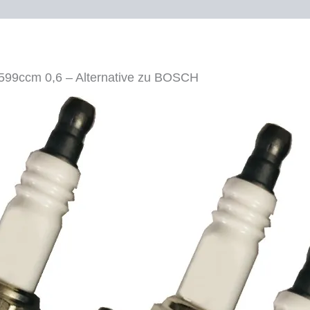
NGK
BKR6EKE
5649
Menge
599ccm 0,6 – Alternative zu BOSCH