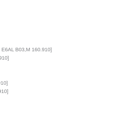
60 E6AL B03,M 160.910]
910]
910]
910]