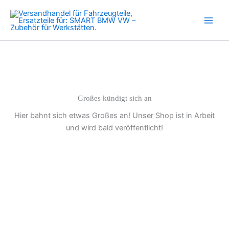
Kupplung
Zum
f.
Inhalt
BMW
springen
21207548052
1er
2er
3er
5er
6er
X1
Großes kündigt sich an
X3
Hier bahnt sich etwas Großes an! Unser Shop ist in Arbeit
Menge
und wird bald veröffentlicht!