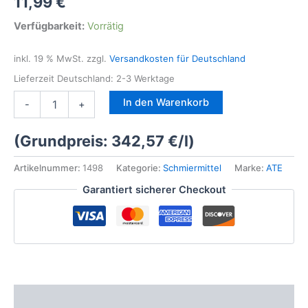
11,99
€
Verfügbarkeit:
Vorrätig
inkl. 19 % MwSt.
zzgl.
Versandkosten für Deutschland
Lieferzeit Deutschland:
2-3 Werktage
ATE
In den Warenkorb
-
+
Plastilube
Dauerschmierstoff
(Grundpreis:
342,57
€
/
l
)
Bremsenfett
35ml
für
Artikelnummer:
1498
Kategorie:
Schmiermittel
Marke:
ATE
Scheibenbremsen
Garantiert sicherer Checkout
Menge
Beschreibung