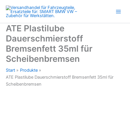
für
Zum
Scheibenbremsen
Inhalt
Menge
springen
ATE Plastilube
Dauerschmierstoff
Bremsenfett 35ml für
Scheibenbremsen
Start
Produkte
ATE Plastilube Dauerschmierstoff Bremsenfett 35ml für
Scheibenbremsen