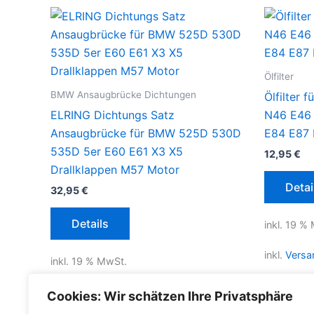
Ölfilter
BMW Ansaugbrücke Dichtungen
Ölfilter
ELRING Dichtungs Satz
N46 E46 
Ansaugbrücke für BMW 525D 530D
E84 E87 
535D 5er E60 E61 X3 X5
12,95
€
Drallklappen M57 Motor
Detai
32,95
€
Details
inkl. 19 %
inkl.
Versa
inkl. 19 % MwSt.
Lieferzeit
inkl.
Versandkosten für Deutschland
Cookies: Wir schätzen Ihre Privatsphäre