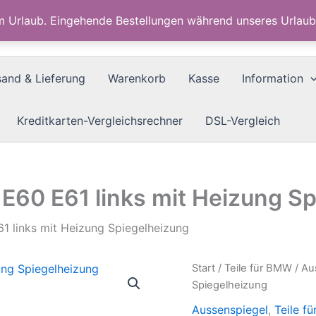
im Urlaub. Eingehende Bestellungen während unseres Urla
sand & Lieferung
Warenkorb
Kasse
Information
Kreditkarten-Vergleichsrechner
DSL-Vergleich
E60 E61 links mit Heizung S
1 links mit Heizung Spiegelheizung
Start
/
Teile für BMW
/ Au
Spiegelheizung
Aussenspiegel
,
Teile f