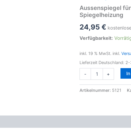
Aussenspiegel für
Spiegelheizung
24,95
€
kostenlos
Verfügbarkeit:
Vorräti
inkl. 19 % MwSt.
inkl.
Vers
Lieferzeit Deutschland:
2-
Aussenspiegel
I
-
+
für
BMW
E60
Artikelnummer:
5121
K
E61
links
mit
Heizung
Spiegelheizung
oduktsicherheit
Menge