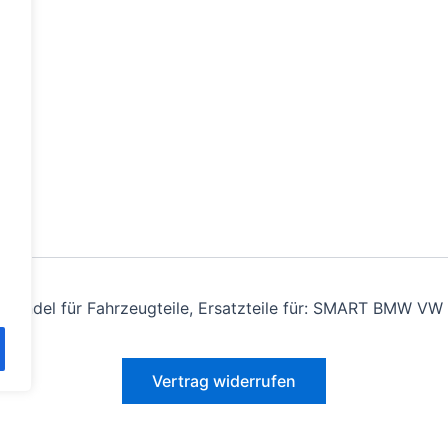
andel für Fahrzeugteile, Ersatzteile für: SMART BMW VW 
Vertrag widerrufen
Alle Preise inkl. der gesetzlichen MwSt.