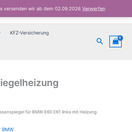
links
ubs versenden wir ab dem 02.09.2026
Verwerfen
mit
Heizung
Spiegelheizung
Menge
KFZ-Versicherung
Suchen
piegelheizung
ssenspiegel für BMW E60 E61 links mit Heizung
ür BMW