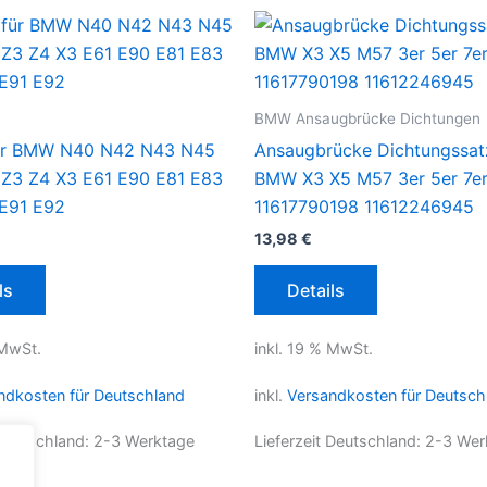
BMW Ansaugbrücke Dichtungen
 für BMW N40 N42 N43 N45
Ansaugbrücke Dichtungssat
Z3 Z4 X3 E61 E90 E81 E83
BMW X3 X5 M57 3er 5er 7
E91 E92
11617790198 11612246945
13,98
€
ls
Details
 MwSt.
inkl. 19 % MwSt.
ndkosten für Deutschland
inkl.
Versandkosten für Deutsch
 Deutschland:
2-3 Werktage
Lieferzeit Deutschland:
2-3 Wer