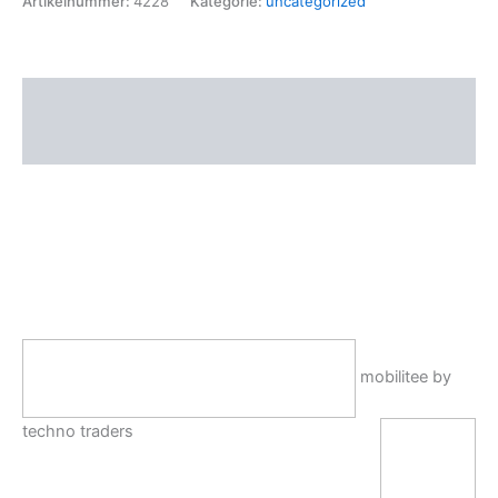
Artikelnummer:
4228
Kategorie:
uncategorized
Blank
for
BMW
F10
Beschreibung
F11
F20
Zusätzliche Informationen
F21
F25
F26
F30
F31
F80
E84
Menge
mobilitee by
techno traders