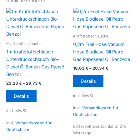
Ähnliche Produkte
Kraftstoffschläuche
Kraftstoffschläuche
0,2m Fuel Hose Vacuum
1m Kraftstoffschlauch
Hose Biodiesel Oil Petrol
Unterdruckschlauch Bio-
Gas Rapeseed Oil Benzene
Diesel Öl Benzin Gas Rapsöl
18,63
€
–
20,34
€
Benzol
Dieses
Details
23,23
€
–
29,73
€
Produkt
Dieses
weist
inkl. MwSt.
Details
Produkt
mehrere
weist
Varianten
inkl.
Versandkosten für
inkl. MwSt.
mehrere
auf.
Deutschland
Varianten
Die
inkl.
Versandkosten für
Lieferzeit Deutschland:
2-3
auf.
Optionen
Deutschland
Werktage
Die
können