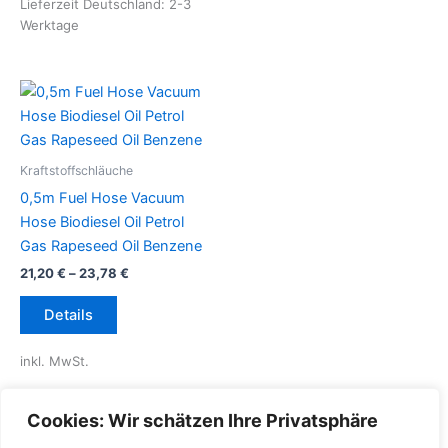
Lieferzeit Deutschland:
2-3
Optionen
auf
Werktage
können
der
auf
Produktseite
der
gewählt
Produktseite
werden
gewählt
werden
Kraftstoffschläuche
0,5m Fuel Hose Vacuum
Hose Biodiesel Oil Petrol
Gas Rapeseed Oil Benzene
21,20
€
–
23,78
€
Dieses
Details
Produkt
weist
inkl. MwSt.
mehrere
Varianten
inkl.
Versandkosten für
Cookies: Wir schätzen Ihre Privatsphäre
auf.
Deutschland
Die