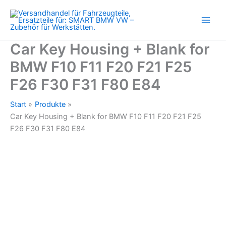
for
Zum
BMW
Inhalt
F10
springen
F11
F20
Car Key Housing + Blank for
F21
BMW F10 F11 F20 F21 F25
F25
F26
F26 F30 F31 F80 E84
F30
F31
F80
Start
Produkte
E84
Car Key Housing + Blank for BMW F10 F11 F20 F21 F25
Menge
F26 F30 F31 F80 E84