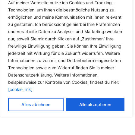
Auf meiner Webseite nutze ich Cookies und Tracking-
Lieferzeit Deutschland:
2-3
Optionen
Technologien, um Ihnen die bestmögliche Nutzung zu
Werktage
können
ermöglichen und meine Kommunikation mit Ihnen relevant
auf
zu gestalten. Ich berücksichtige hierbei Ihre Präferenzen
der
und verarbeite Daten zu Analyse- und Marketingzwecken
Produktseite
nur, soweit Sie mir durch Klicken auf „Zustimmen“ Ihre
gewählt
freiwillige Einwilligung geben. Sie können Ihre Einwilligung
werden
jederzeit mit Wirkung für die Zukunft widerrufen. Weitere
Informationen zu von mir und Drittanbietern eingesetzten
Technologien sowie zum Widerruf finden Sie in meiner
Datenschutzerklärung. Weitere Informationen,
Copyright © 2026 Versandhandel für Fahrzeugteile, Ersatzteile
beispielsweise zur Kontrolle von Cookies, findest du hier:
für: SMART BMW VW - Zubehör für Werkstätten.
[cookie_link]
Vertrag widerrufen
Alles ablehnen
Alle akzeptieren
Alle Preise inkl. der gesetzlichen MwSt.