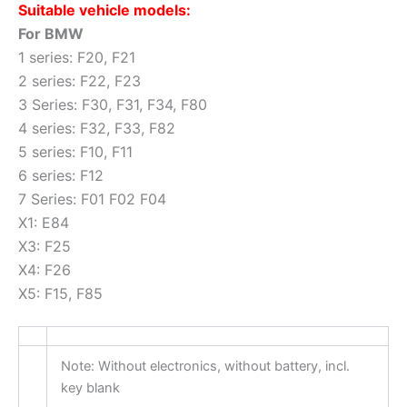
Suitable vehicle models:
For BMW
1 series: F20, F21
2 series: F22, F23
3 Series: F30, F31, F34, F80
4 series: F32, F33, F82
5 series: F10, F11
6 series: F12
7 Series: F01 F02 F04
X1: E84
X3: F25
X4: F26
X5: F15, F85
Note: Without electronics, without battery, incl.
key blank