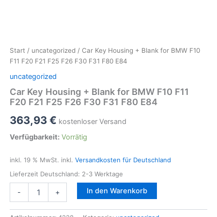
Start
/
uncategorized
/ Car Key Housing + Blank for BMW F10
F11 F20 F21 F25 F26 F30 F31 F80 E84
uncategorized
Car Key Housing + Blank for BMW F10 F11
F20 F21 F25 F26 F30 F31 F80 E84
363,93
€
kostenloser Versand
Verfügbarkeit:
Vorrätig
inkl. 19 % MwSt.
inkl.
Versandkosten für Deutschland
Lieferzeit Deutschland:
2-3 Werktage
Car
In den Warenkorb
-
+
Key
Housing
+