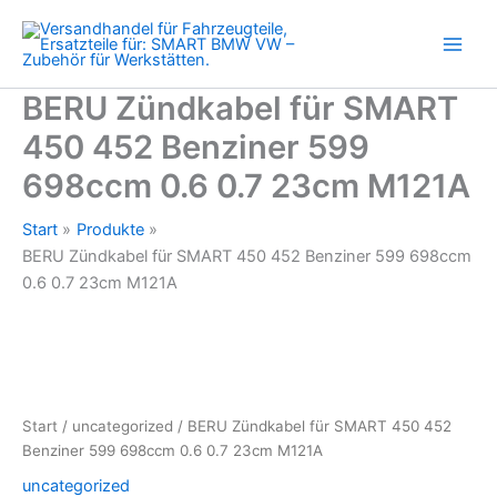
452
Zum
Benziner
Inhalt
599
springen
698ccm
0.6
BERU Zündkabel für SMART
0.7
450 452 Benziner 599
23cm
M121A
698ccm 0.6 0.7 23cm M121A
Menge
Start
Produkte
BERU Zündkabel für SMART 450 452 Benziner 599 698ccm
0.6 0.7 23cm M121A
Start
/
uncategorized
/ BERU Zündkabel für SMART 450 452
Benziner 599 698ccm 0.6 0.7 23cm M121A
uncategorized