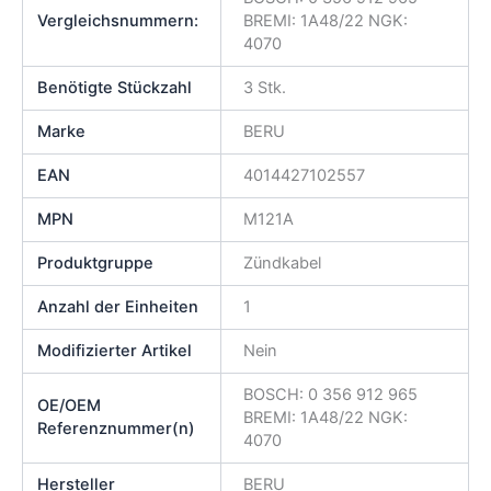
Vergleichsnummern:
BREMI: 1A48/22 NGK:
4070
Benötigte Stückzahl
3 Stk.
Marke
BERU
EAN
4014427102557
MPN
M121A
Produktgruppe
Zündkabel
Anzahl der Einheiten
1
Modifizierter Artikel
Nein
BOSCH: 0 356 912 965
OE/OEM
BREMI: 1A48/22 NGK:
Referenznummer(n)
4070
Hersteller
BERU