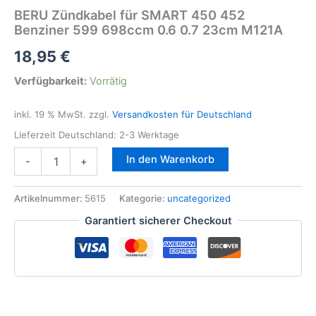
BERU Zündkabel für SMART 450 452
Benziner 599 698ccm 0.6 0.7 23cm M121A
18,95
€
Verfügbarkeit:
Vorrätig
inkl. 19 % MwSt.
zzgl.
Versandkosten für Deutschland
Lieferzeit Deutschland:
2-3 Werktage
BERU
In den Warenkorb
-
+
Zündkabel
für
SMART
Artikelnummer:
5615
Kategorie:
uncategorized
450
Garantiert sicherer Checkout
452
Benziner
599
698ccm
0.6
0.7
23cm