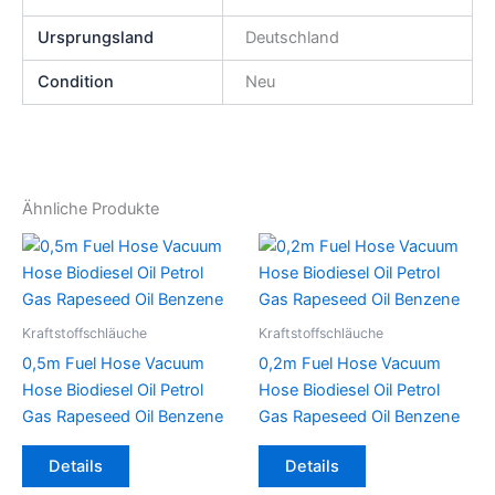
Ursprungsland
Deutschland
Condition
Neu
Ähnliche Produkte
Kraftstoffschläuche
Kraftstoffschläuche
0,5m Fuel Hose Vacuum
0,2m Fuel Hose Vacuum
Hose Biodiesel Oil Petrol
Hose Biodiesel Oil Petrol
Gas Rapeseed Oil Benzene
Gas Rapeseed Oil Benzene
Dieses
Dieses
Details
Details
Produkt
Produkt