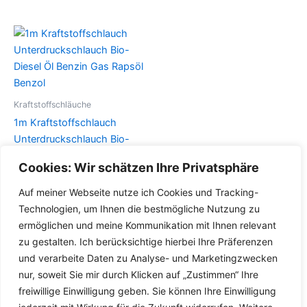
weist
weist
mehrere
mehrere
Varianten
Varianten
auf.
auf.
Die
Die
Optionen
Optionen
können
können
Kraftstoffschläuche
auf
auf
1m Kraftstoffschlauch
der
der
Unterdruckschlauch Bio-
Produktseite
Produktseite
Diesel Öl Benzin Gas Rapsöl
Cookies: Wir schätzen Ihre Privatsphäre
gewählt
gewählt
Benzol
werden
werden
Auf meiner Webseite nutze ich Cookies und Tracking-
Dieses
Details
Technologien, um Ihnen die bestmögliche Nutzung zu
Produkt
ermöglichen und meine Kommunikation mit Ihnen relevant
weist
zu gestalten. Ich berücksichtige hierbei Ihre Präferenzen
mehrere
und verarbeite Daten zu Analyse- und Marketingzwecken
Varianten
nur, soweit Sie mir durch Klicken auf „Zustimmen“ Ihre
auf.
freiwillige Einwilligung geben. Sie können Ihre Einwilligung
Die