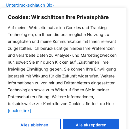
der
der
Unterdruckschlauch Bio-
Produktseite
Produktseite
Diesel Öl Benzin Gas Rapsöl
Cookies: Wir schätzen Ihre Privatsphäre
gewählt
gewählt
Benzol
werden
werden
Auf meiner Webseite nutze ich Cookies und Tracking-
Dieses
Details
Technologien, um Ihnen die bestmögliche Nutzung zu
Produkt
ermöglichen und meine Kommunikation mit Ihnen relevant
weist
zu gestalten. Ich berücksichtige hierbei Ihre Präferenzen
mehrere
und verarbeite Daten zu Analyse- und Marketingzwecken
Varianten
nur, soweit Sie mir durch Klicken auf „Zustimmen“ Ihre
auf.
freiwillige Einwilligung geben. Sie können Ihre Einwilligung
Die
jederzeit mit Wirkung für die Zukunft widerrufen. Weitere
Optionen
Informationen zu von mir und Drittanbietern eingesetzten
können
Technologien sowie zum Widerruf finden Sie in meiner
auf
Datenschutzerklärung. Weitere Informationen,
der
Copyright © 2026 Versandhandel für Fahrzeugteile, Ersatzteile
beispielsweise zur Kontrolle von Cookies, findest du hier:
Produktseite
für: SMART BMW VW - Zubehör für Werkstätten.
[cookie_link]
gewählt
werden
Vertrag widerrufen
Alles ablehnen
Alle akzeptieren