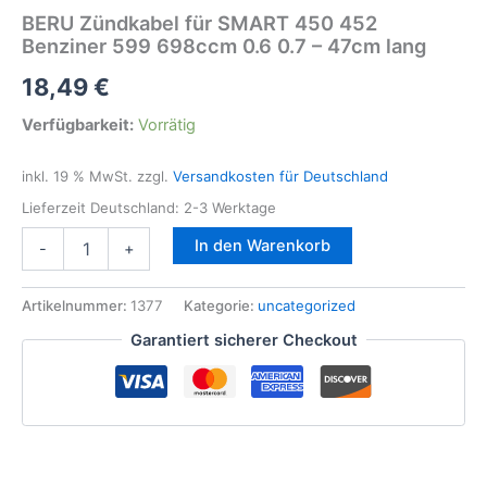
BERU Zündkabel für SMART 450 452
Benziner 599 698ccm 0.6 0.7 – 47cm lang
18,49
€
Verfügbarkeit:
Vorrätig
inkl. 19 % MwSt.
zzgl.
Versandkosten für Deutschland
Lieferzeit Deutschland:
2-3 Werktage
BERU
In den Warenkorb
-
+
Zündkabel
für
SMART
Artikelnummer:
1377
Kategorie:
uncategorized
450
Garantiert sicherer Checkout
452
Benziner
599
698ccm
0.6
0.7
-