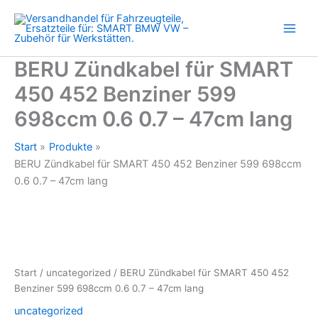
452
Zum
Benziner
Inhalt
599
springen
698ccm
0.6
BERU Zündkabel für SMART
0.7
450 452 Benziner 599
-
47cm
698ccm 0.6 0.7 – 47cm lang
lang
Menge
Start
Produkte
BERU Zündkabel für SMART 450 452 Benziner 599 698ccm
0.6 0.7 – 47cm lang
Start
/
uncategorized
/ BERU Zündkabel für SMART 450 452
Benziner 599 698ccm 0.6 0.7 – 47cm lang
uncategorized