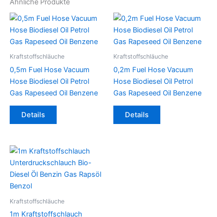
Ähnliche Produkte
Kraftstoffschläuche
Kraftstoffschläuche
0,5m Fuel Hose Vacuum
0,2m Fuel Hose Vacuum
Hose Biodiesel Oil Petrol
Hose Biodiesel Oil Petrol
Gas Rapeseed Oil Benzene
Gas Rapeseed Oil Benzene
Dieses
Dieses
Details
Details
Produkt
Produkt
weist
weist
mehrere
mehrere
Varianten
Varianten
auf.
auf.
Die
Die
Optionen
Optionen
können
können
Kraftstoffschläuche
auf
auf
1m Kraftstoffschlauch