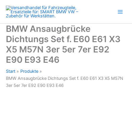
E60
Zum
E61
Inhalt
X3
springen
X5
M57N
BMW Ansaugbrücke
3er
Dichtungs Set f. E60 E61 X3
5er
7er
X5 M57N 3er 5er 7er E92
E92
E90
E90 E93 E46
E93
E46
Start
Produkte
Menge
BMW Ansaugbrücke Dichtungs Set f. E60 E61 X3 X5 M57N
3er 5er 7er E92 E90 E93 E46