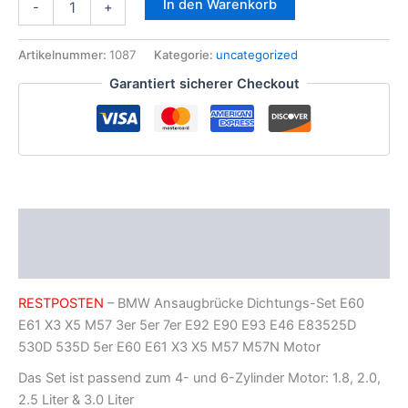
In den Warenkorb
-
+
Ansaugbrücke
Dichtungs
Set
Artikelnummer:
1087
Kategorie:
uncategorized
f.
Garantiert sicherer Checkout
E60
E61
X3
X5
M57N
3er
5er
7er
Beschreibung
E92
E90
Zusätzliche Informationen
E93
E46
RESTPOSTEN
– BMW Ansaugbrücke Dichtungs-Set E60
Menge
E61 X3 X5 M57 3er 5er 7er E92 E90 E93 E46 E83525D
530D 535D 5er E60 E61 X3 X5 M57 M57N Motor
Das Set ist passend zum 4- und 6-Zylinder Motor: 1.8, 2.0,
2.5 Liter & 3.0 Liter