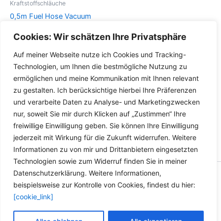
auf
Optionen
Kraftstoffschläuche
der
können
0,5m Fuel Hose Vacuum
Produktseite
auf
Hose Biodiesel Oil Petrol
Cookies: Wir schätzen Ihre Privatsphäre
gewählt
der
Gas Rapeseed Oil Benzene
werden
Produktseite
Auf meiner Webseite nutze ich Cookies und Tracking-
Dieses
gewählt
Details
Technologien, um Ihnen die bestmögliche Nutzung zu
Produkt
werden
ermöglichen und meine Kommunikation mit Ihnen relevant
weist
zu gestalten. Ich berücksichtige hierbei Ihre Präferenzen
mehrere
und verarbeite Daten zu Analyse- und Marketingzwecken
Varianten
nur, soweit Sie mir durch Klicken auf „Zustimmen“ Ihre
auf.
freiwillige Einwilligung geben. Sie können Ihre Einwilligung
Die
jederzeit mit Wirkung für die Zukunft widerrufen. Weitere
Optionen
Informationen zu von mir und Drittanbietern eingesetzten
können
Technologien sowie zum Widerruf finden Sie in meiner
auf
Datenschutzerklärung. Weitere Informationen,
der
Copyright © 2026 Versandhandel für Fahrzeugteile, Ersatzteile
beispielsweise zur Kontrolle von Cookies, findest du hier:
Produktseite
für: SMART BMW VW - Zubehör für Werkstätten.
[cookie_link]
gewählt
werden
Vertrag widerrufen