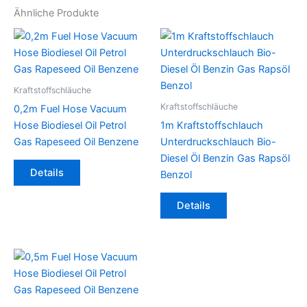
Ähnliche Produkte
Kraftstoffschläuche
Kraftstoffschläuche
0,2m Fuel Hose Vacuum
Hose Biodiesel Oil Petrol
1m Kraftstoffschlauch
Gas Rapeseed Oil Benzene
Unterdruckschlauch Bio-
Diesel Öl Benzin Gas Rapsöl
Dieses
Details
Benzol
Produkt
weist
Dieses
Details
mehrere
Produkt
Varianten
weist
auf.
mehrere
Die
Varianten
Optionen
auf.
können
Die