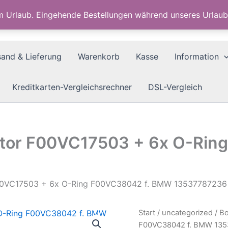
im Urlaub. Eingehende Bestellungen während unseres Urla
sand & Lieferung
Warenkorb
Kasse
Information
Kreditkarten-Vergleichsrechner
DSL-Vergleich
ektor F00VC17503 + 6x O-Ri
 F00VC17503 + 6x O-Ring F00VC38042 f. BMW 13537787236
Start
/
uncategorized
/ Bo
F00VC38042 f. BMW 135