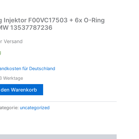
g Injektor F00VC17503 + 6x O-Ring
BMW 13537787236
er Versand
g
andkosten für Deutschland
3 Werktage
n den Warenkorb
ategorie:
uncategorized