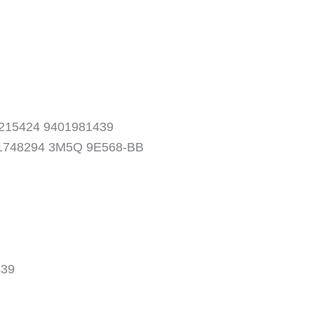
215424 9401981439
1748294 3M5Q 9E568-BB
439