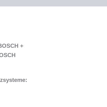
F00VC38042
f.
BMW
13537787236
Menge
n BOSCH +
 BOSCH
tzsysteme: