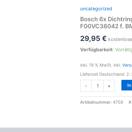
uncategorized
Bosch 6x Dichtrin
F00VC38042 f. 
29,95
€
kostenlos
Verfügbarkeit:
Vorräti
inkl. 19 % MwSt.
inkl.
Vers
Lieferzeit Deutschland:
2-
Bosch
I
-
+
6x
Dichtring
Injektor
Artikelnummer:
4758
K
F00VC17503
+
6x
O-
Ring