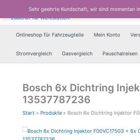
Zum
Sehr geehrte Kundschaft, wir sind momentan 
Inhalt
springen
Onlineshop für Fahrzeugteile
Mein Konto
Ver
Stromvergleich
Gasvergleich
Pauschalreisen
Bosch 6x Dichtring Inj
13537787236
Start
Produkte
Bosch 6x Dichtring Injektor