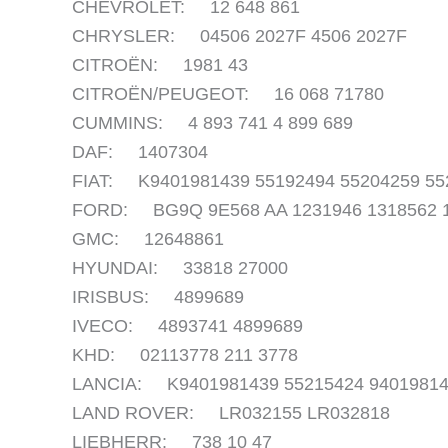
CHEVROLET: 12 648 861
CHRYSLER: 04506 2027F 4506 2027F
CITROËN: 1981 43
CITROËN/PEUGEOT: 16 068 71780
CUMMINS: 4 893 741 4 899 689
DAF: 1407304
FIAT: K9401981439 55192494 55204259 55
FORD: BG9Q 9E568 AA 1231946 1318562 
GMC: 12648861
HYUNDAI: 33818 27000
IRISBUS: 4899689
IVECO: 4893741 4899689
KHD: 02113778 211 3778
LANCIA: K9401981439 55215424 9401981
LAND ROVER: LR032155 LR032818
LIEBHERR: 738 10 47