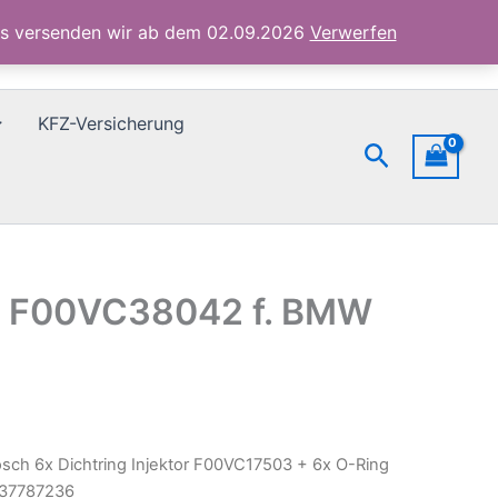
6x
ubs versenden wir ab dem 02.09.2026
Verwerfen
O-
Ring
F00VC38042
f.
KFZ-Versicherung
BMW
Suchen
13537787236
Menge
ng F00VC38042 f. BMW
sch 6x Dichtring Injektor F00VC17503 + 6x O-Ring
37787236