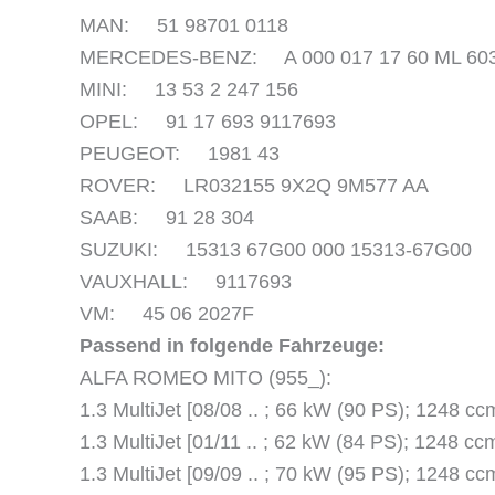
MAN: 51 98701 0118
MERCEDES-BENZ: A 000 017 17 60 ML 6031
MINI: 13 53 2 247 156
OPEL: 91 17 693 9117693
PEUGEOT: 1981 43
ROVER: LR032155 9X2Q 9M577 AA
SAAB: 91 28 304
SUZUKI: 15313 67G00 000 15313-67G00
VAUXHALL: 9117693
VM: 45 06 2027F
Passend in folgende Fahrzeuge:
ALFA ROMEO MITO (955_):
1.3 MultiJet [08/08 .. ; 66 kW (90 PS); 1248 
1.3 MultiJet [01/11 .. ; 62 kW (84 PS); 1248 c
1.3 MultiJet [09/09 .. ; 70 kW (95 PS); 1248 