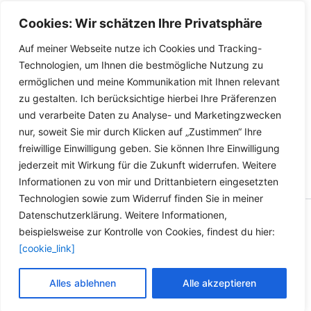
SATA Festplattenkabel
SATA Festplattenkabel
Cookies: Wir schätzen Ihre Privatsphäre
Länge: 50cm
Länge: 30cm
Auf meiner Webseite nutze ich Cookies und Tracking-
Details
Details
Technologien, um Ihnen die bestmögliche Nutzung zu
ermöglichen und meine Kommunikation mit Ihnen relevant
zu gestalten. Ich berücksichtige hierbei Ihre Präferenzen
und verarbeite Daten zu Analyse- und Marketingzwecken
nur, soweit Sie mir durch Klicken auf „Zustimmen“ Ihre
freiwillige Einwilligung geben. Sie können Ihre Einwilligung
jederzeit mit Wirkung für die Zukunft widerrufen. Weitere
Informationen zu von mir und Drittanbietern eingesetzten
Technologien sowie zum Widerruf finden Sie in meiner
Datenschutzerklärung. Weitere Informationen,
Copyright © 2026 Versandhandel für Fahrzeugteile, Ersatzteile
beispielsweise zur Kontrolle von Cookies, findest du hier:
für: SMART BMW VW - Zubehör für Werkstätten.
[cookie_link]
Vertrag widerrufen
Alles ablehnen
Alle akzeptieren