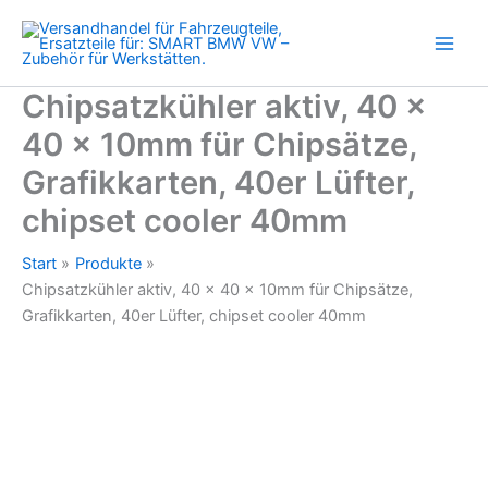
x
Zum
10mm
Inhalt
für
springen
Chipsätze,
Grafikkarten,
Chipsatzkühler aktiv, 40 x
40er
40 x 10mm für Chipsätze,
Lüfter,
chipset
Grafikkarten, 40er Lüfter,
cooler
40mm
chipset cooler 40mm
Menge
Start
Produkte
Chipsatzkühler aktiv, 40 x 40 x 10mm für Chipsätze,
Grafikkarten, 40er Lüfter, chipset cooler 40mm