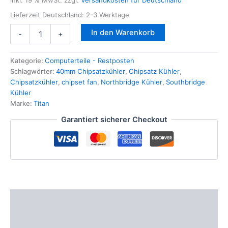
inkl. 19 % MwSt.
zzgl.
Versandkosten für Deutschland
Lieferzeit Deutschland:
2-3 Werktage
Chipsatzkühler
In den Warenkorb
-
+
aktiv,
40
x
Kategorie:
Computerteile - Restposten
40
Schlagwörter:
40mm Chipsatzkühler
,
Chipsatz Kühler
,
x
Chipsatzkühler
,
chipset fan
,
Northbridge Kühler
,
Southbridge
10mm
Kühler
für
Marke:
Titan
Chipsätze,
Garantiert sicherer Checkout
Grafikkarten,
40er
Lüfter,
chipset
cooler
40mm
Menge
Beschreibung
Produktsicherheit