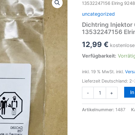
13532247156 Elring 924
uncategorized
Dichtring Injekt
13532247156 Elri
12,99
€
kostenlose
Verfügbarkeit:
Vorräti
inkl. 19 % MwSt.
inkl.
Vers
Lieferzeit Deutschland:
2-
Dichtring
I
-
+
Injektor
6
STÜCK
Artikelnummer:
1487
K
Bosch
F00VC17503
für
BMW