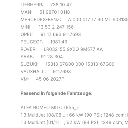
LIEBHERR: 738 10 47
MAN: 51 98701 0118
MERCEDES-BENZ: A 000 017 17 60 ML 603189 
MINI: 13 53 2 247 156
OPEL: 91 17 693 9117693
PEUGEOT: 1981 43
ROVER: LR032155 9X2Q 9M577 AA
SAAB: 91 28 304
SUZUKI: 15313 67G00 000 15313-67G00
VAUXHALL: 9117693
VM: 45 06 2027F
Passend in folgende Fahrzeuge:
ALFA ROMEO MITO (955_):
1.3 MultiJet [08/08 .. ; 66 kW (90 PS); 1248 cc
1.3 MultiJet [01/11 .. ; 62 kW (84 PS); 1248 ccm;