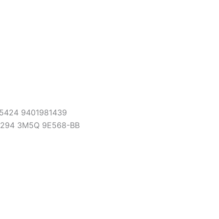
5424 9401981439
8294 3M5Q 9E568-BB