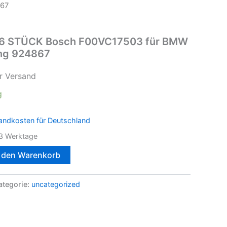
867
or 6 STÜCK Bosch F00VC17503 für BMW
ng 924867
r Versand
g
andkosten für Deutschland
3 Werktage
n den Warenkorb
ategorie:
uncategorized