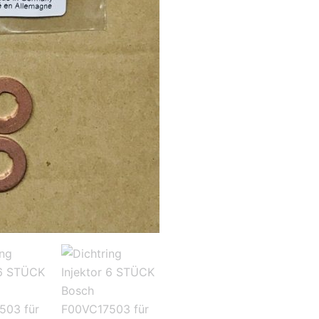
13532247156
Elring
924867
Menge