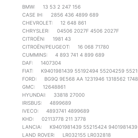
BMW: 13 53 2 247 156
CASE IH: 2856 436 4899 689
CHEVROLET: 12 648 861
CHRYSLER: 04506 2027F 4506 2027F
CITROËN: 1981 43
CITROËN/PEUGEOT: 16 068 71780
CUMMINS: 4 893 741 4 899 689
DAF: 1407304
FIAT: K9401981439 55192494 55204259 5521
FORD: BG9Q 9E568 AA 1231946 1318562 174
GMC: 12648861
HYUNDAI: 33818 27000
IRISBUS: 4899689
IVECO: 4893741 4899689
KHD: 02113778 211 3778
LANCIA: K9401981439 55215424 9401981439
LAND ROVER: LR032155 LR032818