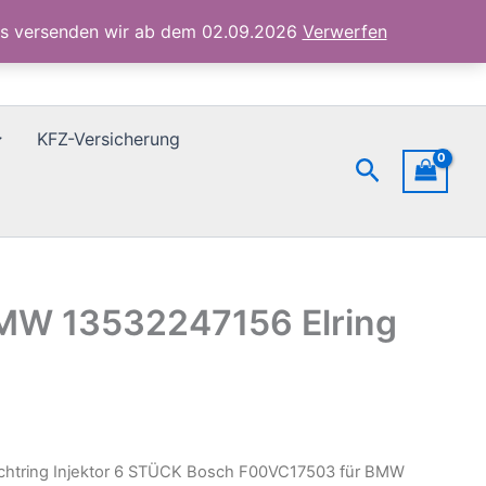
für
ubs versenden wir ab dem 02.09.2026
Verwerfen
BMW
13532247156
Elring
924867
Menge
KFZ-Versicherung
Suchen
BMW 13532247156 Elring
ichtring Injektor 6 STÜCK Bosch F00VC17503 für BMW