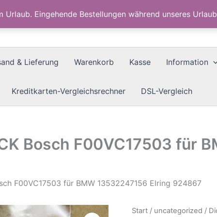
im Urlaub. Eingehende Bestellungen während unseres Urla
sand & Lieferung
Warenkorb
Kasse
Information
Kreditkarten-Vergleichsrechner
DSL-Vergleich
TÜCK Bosch F00VC17503 für 
Bosch F00VC17503 für BMW 13532247156 Elring 924867
Start
/
uncategorized
/ D