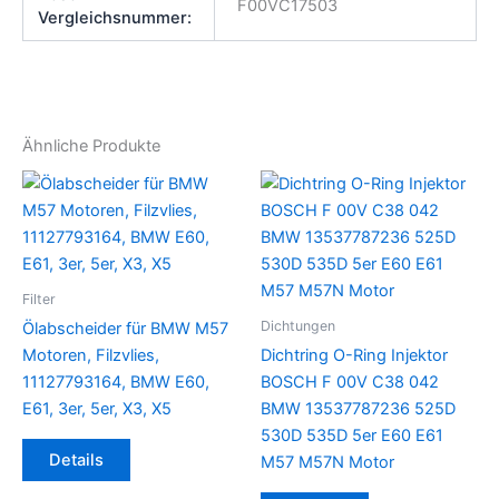
F00VC17503
Vergleichsnummer:
Ähnliche Produkte
Filter
Dichtungen
Ölabscheider für BMW M57
Motoren, Filzvlies,
Dichtring O-Ring Injektor
11127793164, BMW E60,
BOSCH F 00V C38 042
E61, 3er, 5er, X3, X5
BMW 13537787236 525D
530D 535D 5er E60 E61
Details
M57 M57N Motor