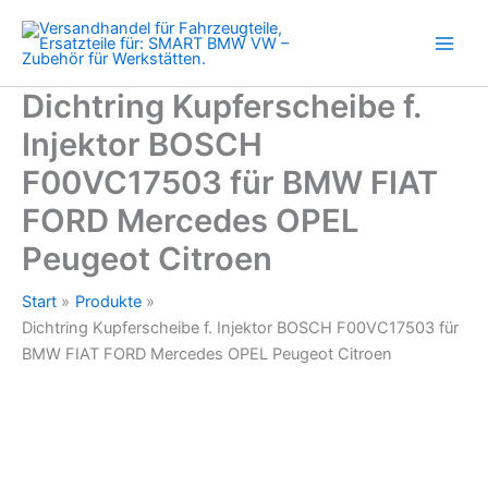
F00VC17503
Zum
für
Inhalt
BMW
springen
FIAT
FORD
Dichtring Kupferscheibe f.
Mercedes
Injektor BOSCH
OPEL
Peugeot
F00VC17503 für BMW FIAT
Citroen
Menge
FORD Mercedes OPEL
Peugeot Citroen
Start
Produkte
Dichtring Kupferscheibe f. Injektor BOSCH F00VC17503 für
BMW FIAT FORD Mercedes OPEL Peugeot Citroen