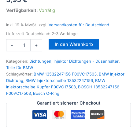
Verfügbarkeit:
Vorrätig
inkl. 19 % MwSt.
zzgl.
Versandkosten für Deutschland
Lieferzeit Deutschland:
2-3 Werktage
Dichtring
In den Warenkorb
-
+
Kupferscheibe
f.
Injektor
Kategorien:
Dichtungen
,
Injektor Dichtungen - Düsenhalter
,
BOSCH
Teile für BMW
F00VC17503
Schlagwörter:
BMW 13532247156 F00VC17503
,
BMW Injektor
für
Dichtung
,
BMW Injektorscheibe 13532247156
,
BMW
BMW
Injektorscheibe Kupfer F00VC17503
,
BOSCH 13532247156
FIAT
F00VC17503
,
Bosch O-Ring
FORD
Garantiert sicherer Checkout
Mercedes
OPEL
Peugeot
Citroen
Menge