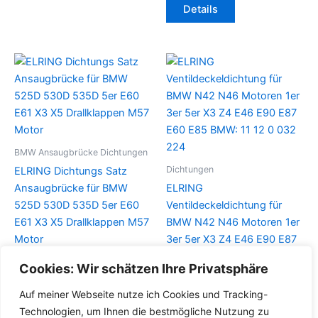
Details
BMW Ansaugbrücke Dichtungen
Dichtungen
ELRING Dichtungs Satz
Ansaugbrücke für BMW
ELRING
525D 530D 535D 5er E60
Ventildeckeldichtung für
E61 X3 X5 Drallklappen M57
BMW N42 N46 Motoren 1er
Motor
3er 5er X3 Z4 E46 E90 E87
E60 E85 BMW: 11 12 0 032
Cookies: Wir schätzen Ihre Privatsphäre
Details
224
Auf meiner Webseite nutze ich Cookies und Tracking-
Details
Technologien, um Ihnen die bestmögliche Nutzung zu