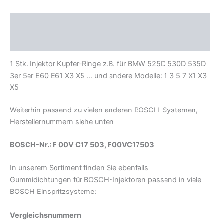
Beschreibung
Zusätzliche Informationen
1 Stk. Injektor Kupfer-Ringe z.B. für BMW 525D 530D 535D
3er 5er E60 E61 X3 X5 … und andere Modelle: 1 3 5 7 X1 X3
X5
Weiterhin passend zu vielen anderen BOSCH-Systemen,
Herstellernummern siehe unten
BOSCH-Nr.: F 00V C17 503, F00VC17503
In unserem Sortiment finden Sie ebenfalls
Gummidichtungen für BOSCH-Injektoren passend in viele
BOSCH Einspritzsysteme:
Vergleichsnummern
: