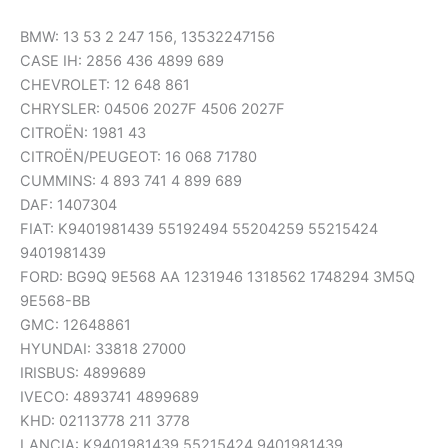
BMW: 13 53 2 247 156, 13532247156
CASE IH: 2856 436 4899 689
CHEVROLET: 12 648 861
CHRYSLER: 04506 2027F 4506 2027F
CITROËN: 1981 43
CITROËN/PEUGEOT: 16 068 71780
CUMMINS: 4 893 741 4 899 689
DAF: 1407304
FIAT: K9401981439 55192494 55204259 55215424
9401981439
FORD: BG9Q 9E568 AA 1231946 1318562 1748294 3M5Q
9E568-BB
GMC: 12648861
HYUNDAI: 33818 27000
IRISBUS: 4899689
IVECO: 4893741 4899689
KHD: 02113778 211 3778
LANCIA: K9401981439 55215424 9401981439