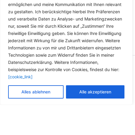
ermöglichen und meine Kommunikation mit Ihnen relevant
zu gestalten. Ich berücksichtige hierbei Ihre Präferenzen
und verarbeite Daten zu Analyse- und Marketingzwecken
nur, soweit Sie mir durch Klicken auf „Zustimmen“ Ihre
freiwillige Einwilligung geben. Sie können Ihre Einwilligung
jederzeit mit Wirkung für die Zukunft widerrufen. Weitere
Informationen zu von mir und Drittanbietern eingesetzten
Technologien sowie zum Widerruf finden Sie in meiner
Datenschutzerklärung. Weitere Informationen,
Copyright © 2026 Versandhandel für Fahrzeugteile, Ersatzteile
beispielsweise zur Kontrolle von Cookies, findest du hier:
für: SMART BMW VW - Zubehör für Werkstätten.
[cookie_link]
Vertrag widerrufen
Alles ablehnen
Alle akzeptieren
Alle Preise inkl. der gesetzlichen MwSt.
Die durchgestrichenen Preise entsprechen dem bisherigen Preis in
diesem Online-Shop.