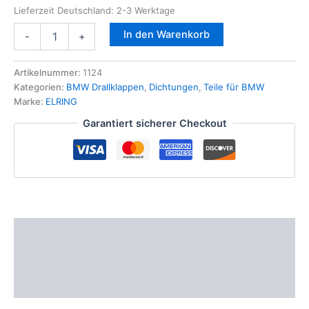
Lieferzeit Deutschland:
2-3 Werktage
ELRING
In den Warenkorb
-
+
Dichtungs
Satz
BMW
Artikelnummer:
1124
525D
Kategorien:
BMW Drallklappen
,
Dichtungen
,
Teile für BMW
530D
Marke:
ELRING
535D
Garantiert sicherer Checkout
5er
E60
E61
X3
X5
Drallklappen
M57
Moto
Beschreibung
Menge
Zusätzliche Informationen
Produktsicherheit