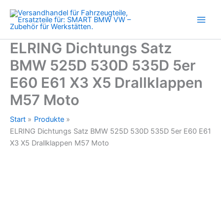
530D
Zum
535D
Inhalt
5er
springen
E60
E61
ELRING Dichtungs Satz
X3
BMW 525D 530D 535D 5er
X5
Drallklappen
E60 E61 X3 X5 Drallklappen
M57
Moto
M57 Moto
Menge
Start
Produkte
ELRING Dichtungs Satz BMW 525D 530D 535D 5er E60 E61
X3 X5 Drallklappen M57 Moto