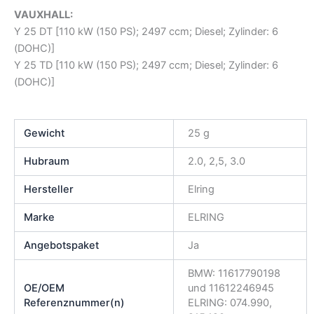
VAUXHALL:
Y 25 DT [110 kW (150 PS); 2497 ccm; Diesel; Zylinder: 6
(DOHC)]
Y 25 TD [110 kW (150 PS); 2497 ccm; Diesel; Zylinder: 6
(DOHC)]
Gewicht
25 g
Hubraum
2.0, 2,5, 3.0
Hersteller
Elring
Marke
ELRING
Angebotspaket
Ja
BMW: 11617790198
OE/OEM
und 11612246945
Referenznummer(n)
ELRING: 074.990,