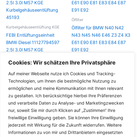
Ölfilter
Kurbelgehäuseentlüftung KGE
Ölfilter für BMW N40 N42
FEBI Entlüftungseinheit
N43 N45 N46 E46 Z3 Z4 X3
BMW Diesel 11127794597
E61 E90 E81 E83 E84 E87
2.5l 3.0l M57 KGE
E91 E92
Kurbelgehäuseentlüftung
Cookies: Wir schätzen Ihre Privatsphäre
Details
45193
Auf meiner Webseite nutze ich Cookies und Tracking-
Details
Technologien, um Ihnen die bestmögliche Nutzung zu
ermöglichen und meine Kommunikation mit Ihnen relevant
zu gestalten. Ich berücksichtige hierbei Ihre Präferenzen
und verarbeite Daten zu Analyse- und Marketingzwecken
nur, soweit Sie mir durch Klicken auf „Zustimmen“ Ihre
freiwillige Einwilligung geben. Sie können Ihre Einwilligung
jederzeit mit Wirkung für die Zukunft widerrufen. Weitere
Informationen zu von mir und Drittanbietern eingesetzten