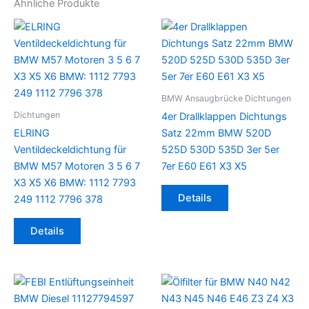
Ähnliche Produkte
BMW Ansaugbrücke Dichtungen
Dichtungen
4er Drallklappen Dichtungs
ELRING
Satz 22mm BMW 520D
Ventildeckeldichtung für
525D 530D 535D 3er 5er
BMW M57 Motoren 3 5 6 7
7er E60 E61 X3 X5
X3 X5 X6 BMW: 1112 7793
Details
249 1112 7796 378
Details