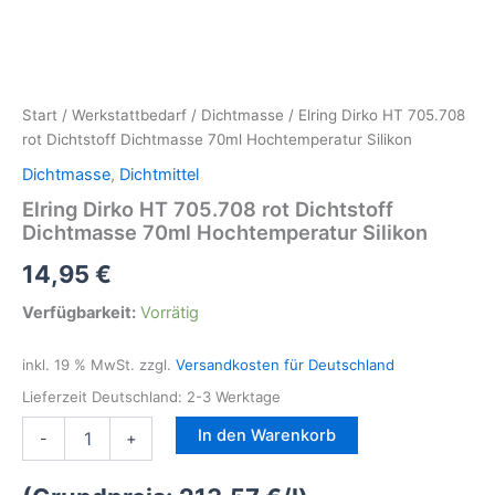
Start
/
Werkstattbedarf
/
Dichtmasse
/ Elring Dirko HT 705.708
rot Dichtstoff Dichtmasse 70ml Hochtemperatur Silikon
Dichtmasse
,
Dichtmittel
Elring Dirko HT 705.708 rot Dichtstoff
Dichtmasse 70ml Hochtemperatur Silikon
14,95
€
Verfügbarkeit:
Vorrätig
inkl. 19 % MwSt.
zzgl.
Versandkosten für Deutschland
Lieferzeit Deutschland:
2-3 Werktage
Elring
In den Warenkorb
-
+
Dirko
HT
705.708