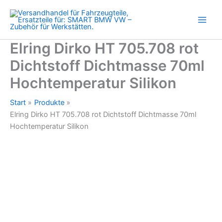
Dichtstoff
Zum
Dichtmasse
Inhalt
70ml
springen
Hochtemperatur
Silikon
Elring Dirko HT 705.708 rot
Menge
Dichtstoff Dichtmasse 70ml
Hochtemperatur Silikon
Start
Produkte
Elring Dirko HT 705.708 rot Dichtstoff Dichtmasse 70ml
Hochtemperatur Silikon