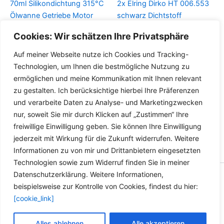
70ml Silikondichtung 315°C
2x Elring Dirko HT 006.553
Ölwanne Getriebe Motor
schwarz Dichtstoff
Dichtmasse 2x70ml
Cookies: Wir schätzen Ihre Privatsphäre
Details
Hochtemperatur
Auf meiner Webseite nutze ich Cookies und Tracking-
Details
Technologien, um Ihnen die bestmögliche Nutzung zu
ermöglichen und meine Kommunikation mit Ihnen relevant
zu gestalten. Ich berücksichtige hierbei Ihre Präferenzen
und verarbeite Daten zu Analyse- und Marketingzwecken
nur, soweit Sie mir durch Klicken auf „Zustimmen“ Ihre
freiwillige Einwilligung geben. Sie können Ihre Einwilligung
jederzeit mit Wirkung für die Zukunft widerrufen. Weitere
Informationen zu von mir und Drittanbietern eingesetzten
Technologien sowie zum Widerruf finden Sie in meiner
Datenschutzerklärung. Weitere Informationen,
Copyright © 2026 Versandhandel für Fahrzeugteile, Ersatzteile
beispielsweise zur Kontrolle von Cookies, findest du hier:
für: SMART BMW VW - Zubehör für Werkstätten.
[cookie_link]
Vertrag widerrufen
Alles ablehnen
Alle akzeptieren