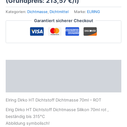
(Grundpreis:
213,57
€
/
l
)
rot
Dichtstoff
Kategorien:
Dichtmasse
,
Dichtmittel
Marke:
ELRING
Dichtmasse
Garantiert sicherer Checkout
70ml
Hochtemperatur
Silikon
Menge
Beschreibung
Zusätzliche Informationen
Produktsicherheit
Elring Dirko HT Dichtstoff Dichtmasse 70ml – ROT
Elrig Dirko HT Dichtstoff Dichtmasse Silikon 70ml rot ,
beständig bis 315°C
Abbildung symbolisch!