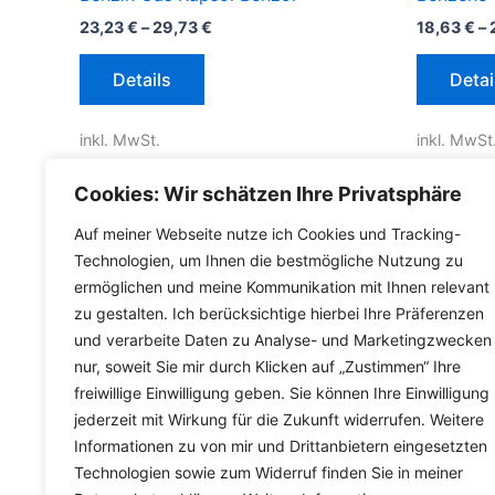
23,23
€
–
29,73
€
18,63
€
–
Dieses
Details
Detai
Produkt
weist
inkl. MwSt.
inkl. MwSt
mehrere
Varianten
inkl.
Versandkosten für Deutschland
inkl.
Versa
Cookies: Wir schätzen Ihre Privatsphäre
auf.
Die
Lieferzeit Deutschland:
2-3 Werktage
Lieferzeit
Auf meiner Webseite nutze ich Cookies und Tracking-
Optionen
Technologien, um Ihnen die bestmögliche Nutzung zu
ermöglichen und meine Kommunikation mit Ihnen relevant
können
zu gestalten. Ich berücksichtige hierbei Ihre Präferenzen
auf
und verarbeite Daten zu Analyse- und Marketingzwecken
der
nur, soweit Sie mir durch Klicken auf „Zustimmen“ Ihre
Produktseite
freiwillige Einwilligung geben. Sie können Ihre Einwilligung
gewählt
jederzeit mit Wirkung für die Zukunft widerrufen. Weitere
werden
Informationen zu von mir und Drittanbietern eingesetzten
Technologien sowie zum Widerruf finden Sie in meiner