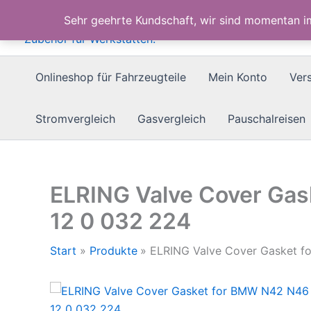
Zum
Sehr geehrte Kundschaft, wir sind momentan 
Inhalt
springen
Onlineshop für Fahrzeugteile
Mein Konto
Ver
Stromvergleich
Gasvergleich
Pauschalreisen
ELRING Valve Cover Gas
12 0 032 224
Start
Produkte
ELRING Valve Cover Gasket f