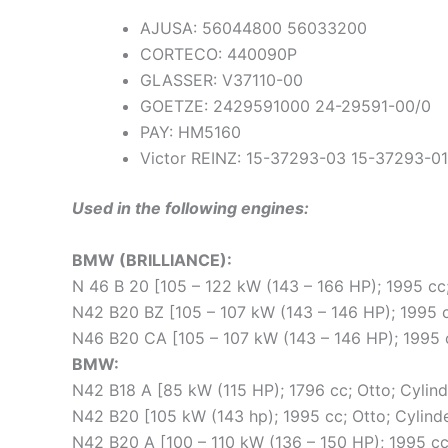
AJUSA: 56044800 56033200
CORTECO: 440090P
GLASSER: V37110-00
GOETZE: 2429591000 24-29591-00/0
PAY: HM5160
Victor REINZ: 15-37293-03 15-37293-01
Used in the following engines:
BMW (BRILLIANCE):
N 46 B 20 [105 – 122 kW (143 – 166 HP); 1995 cc;
N42 B20 BZ [105 – 107 kW (143 – 146 HP); 1995 c
N46 B20 CA [105 – 107 kW (143 – 146 HP); 1995 c
BMW:
N42 B18 A [85 kW (115 HP); 1796 cc; Otto; Cylin
N42 B20 [105 kW (143 hp); 1995 cc; Otto; Cylind
N42 B20 A [100 – 110 kW (136 – 150 HP); 1995 cc