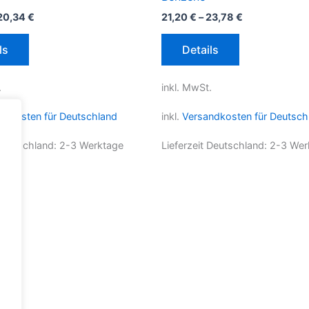
20,34
€
21,20
€
–
23,78
€
Dieses
Dieses
ls
Details
Produkt
Produkt
weist
weist
.
inkl. MwSt.
mehrere
mehrere
Varianten
Varianten
ndkosten für Deutschland
inkl.
Versandkosten für Deutsch
auf.
auf.
Die
Die
 Deutschland:
2-3 Werktage
Lieferzeit Deutschland:
2-3 Wer
Optionen
Optionen
können
können
auf
auf
der
der
Produktseite
Produktseite
gewählt
gewählt
werden
werden