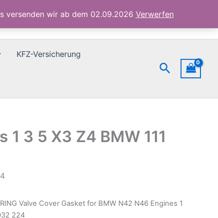
N42
ubs versenden wir ab dem 02.09.2026
Verwerfen
N46
Engines
1
3
KFZ-Versicherung
5
Suchen
X3
Z4
BMW
111
12
0
032
s 1 3 5 X3 Z4 BMW 111
224
Menge
24
LRING Valve Cover Gasket for BMW N42 N46 Engines 1
032 224