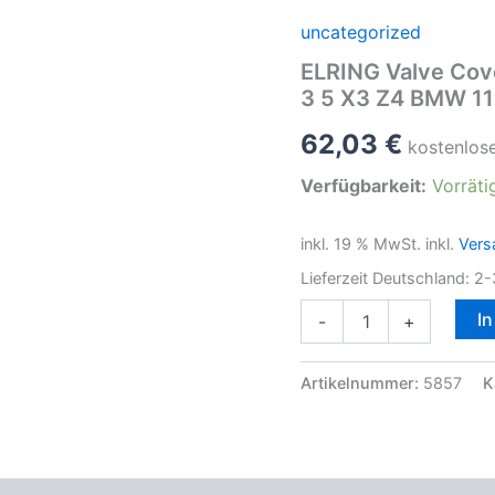
uncategorized
ELRING Valve Cov
3 5 X3 Z4 BMW 11
62,03
€
kostenlos
Verfügbarkeit:
Vorräti
inkl. 19 % MwSt.
inkl.
Vers
Lieferzeit Deutschland:
2-
ELRING
I
-
+
Valve
Cover
Gasket
Artikelnummer:
5857
K
for
BMW
N42
N46
Engines