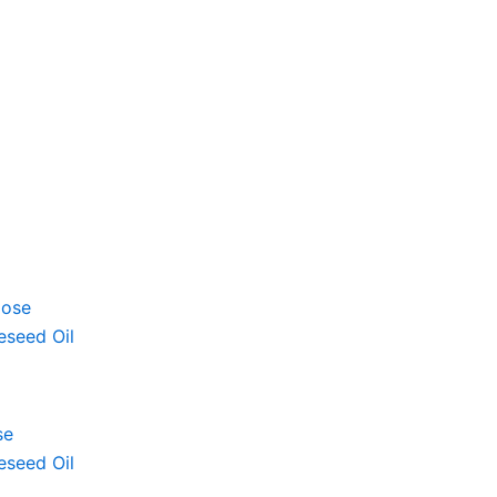
se
eseed Oil