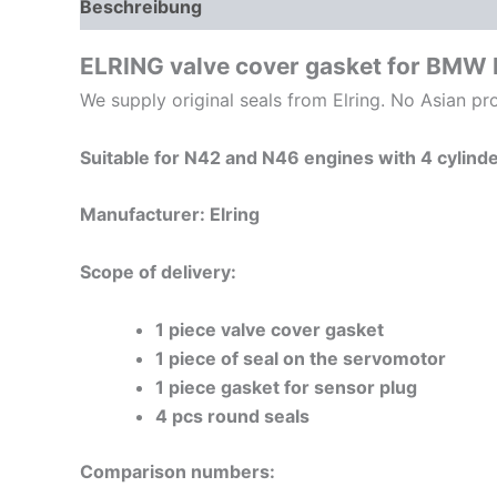
Beschreibung
Zusätzliche Informationen
ELRING valve cover gasket for BMW N
We supply original seals from Elring. No Asian pro
Suitable for N42 and N46 engines with 4 cylind
Manufacturer: Elring
Scope of delivery:
1 piece valve cover gasket
1 piece of seal on the servomotor
1 piece gasket for sensor plug
4 pcs round seals
Comparison numbers: