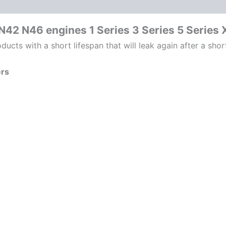
1
3
5
42 N46 engines 1 Series 3 Series 5 Series
X3
ducts with a short lifespan that will leak again after a shor
Z4
BMW
111
ers
12
0
032
224
Menge