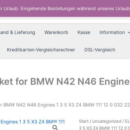
im Urlaub. Eingehende Bestellungen während unseres Urla
sand & Lieferung
Warenkorb
Kasse
Information
Kreditkarten-Vergleichsrechner
DSL-Vergleich
ket for BMW N42 N46 Engine
or BMW N42 N46 Engines 1 3 5 X3 Z4 BMW 111 12 0 032 2
Start
/
uncategorized
/ E
3 5 X3 Z4 BMW 111 12 0 