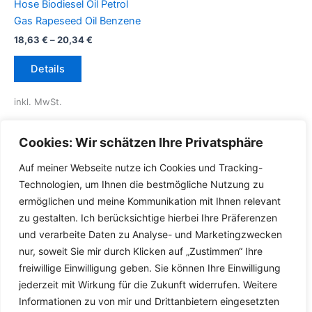
Hose Biodiesel Oil Petrol
Gas Rapeseed Oil Benzene
18,63
€
–
20,34
€
Dieses
Details
Produkt
weist
inkl. MwSt.
mehrere
Varianten
inkl.
Versandkosten für
Cookies: Wir schätzen Ihre Privatsphäre
auf.
Deutschland
Die
Auf meiner Webseite nutze ich Cookies und Tracking-
Lieferzeit Deutschland:
2-3
Optionen
Technologien, um Ihnen die bestmögliche Nutzung zu
Werktage
können
ermöglichen und meine Kommunikation mit Ihnen relevant
auf
zu gestalten. Ich berücksichtige hierbei Ihre Präferenzen
der
und verarbeite Daten zu Analyse- und Marketingzwecken
Produktseite
nur, soweit Sie mir durch Klicken auf „Zustimmen“ Ihre
gewählt
freiwillige Einwilligung geben. Sie können Ihre Einwilligung
werden
jederzeit mit Wirkung für die Zukunft widerrufen. Weitere
Informationen zu von mir und Drittanbietern eingesetzten