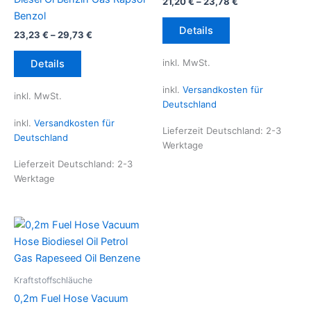
21,20
€
–
23,78
€
Benzol
Dieses
Details
23,23
€
–
29,73
€
Produkt
Dieses
weist
inkl. MwSt.
Details
Produkt
mehrere
weist
Varianten
inkl.
Versandkosten für
inkl. MwSt.
mehrere
auf.
Deutschland
Varianten
Die
inkl.
Versandkosten für
Lieferzeit Deutschland:
2-3
auf.
Optionen
Deutschland
Werktage
Die
können
Lieferzeit Deutschland:
2-3
Optionen
auf
Werktage
können
der
auf
Produktseite
der
gewählt
Produktseite
werden
gewählt
werden
Kraftstoffschläuche
0,2m Fuel Hose Vacuum