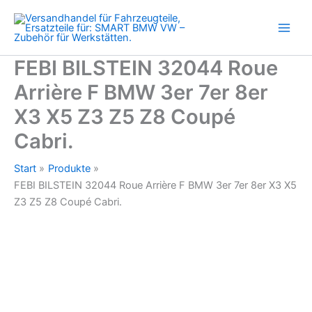
F
Zum
BMW
Inhalt
3er
springen
7er
8er
FEBI BILSTEIN 32044 Roue
X3
Arrière F BMW 3er 7er 8er
X5
Z3
X3 X5 Z3 Z5 Z8 Coupé
Z5
Z8
Cabri.
Coupé
Cabri.
Start
Produkte
Menge
FEBI BILSTEIN 32044 Roue Arrière F BMW 3er 7er 8er X3 X5
Z3 Z5 Z8 Coupé Cabri.