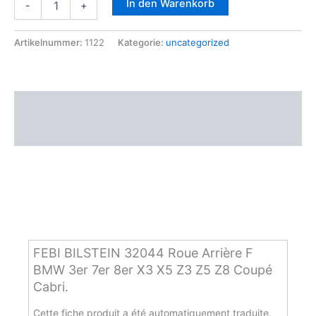
In den Warenkorb
-
+
BILSTEIN
32044
Roue
Artikelnummer:
1122
Kategorie:
uncategorized
Arrière
F
BMW
3er
Beschreibung
7er
8er
Zusätzliche Informationen
X3
X5
Z3
Z5
Z8
Coupé
Cabri.
Menge
FEBI BILSTEIN 32044 Roue Arrière F
BMW 3er 7er 8er X3 X5 Z3 Z5 Z8 Coupé
Cabri.
Cette fiche produit a été automatiquement traduite.