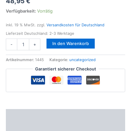
48,95
€
Verfügbarkeit:
Vorrätig
inkl. 19 % MwSt.
zzgl.
Versandkosten für Deutschland
Lieferzeit Deutschland:
2-3 Werktage
Hauptlager
In den Warenkorb
-
+
Kurbelwelle
f.
BMW
Artikelnummer:
1445
Kategorie:
uncategorized
N42
Garantiert sicherer Checkout
N43
N45
N46
N40
1er
3er
5er
X1
Beschreibung
X3
Z4
Zusätzliche Informationen
N43