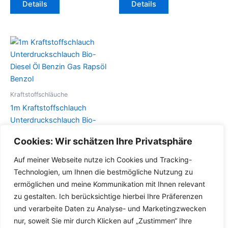
Details
Details
Produkt
Produkt
weist
weist
mehrere
mehrere
Varianten
Varianten
auf.
auf.
Die
Die
Optionen
Optionen
können
können
Kraftstoffschläuche
auf
auf
1m Kraftstoffschlauch
der
der
Unterdruckschlauch Bio-
Produktseite
Produktseite
Diesel Öl Benzin Gas Rapsöl
Cookies: Wir schätzen Ihre Privatsphäre
gewählt
gewählt
Benzol
werden
werden
Auf meiner Webseite nutze ich Cookies und Tracking-
Dieses
Details
Technologien, um Ihnen die bestmögliche Nutzung zu
Produkt
ermöglichen und meine Kommunikation mit Ihnen relevant
weist
zu gestalten. Ich berücksichtige hierbei Ihre Präferenzen
mehrere
und verarbeite Daten zu Analyse- und Marketingzwecken
Varianten
nur, soweit Sie mir durch Klicken auf „Zustimmen“ Ihre
auf.