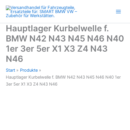
N43
Zum
N45
Inhalt
N46
springen
N40
1er
Hauptlager Kurbelwelle f.
3er
BMW N42 N43 N45 N46 N40
5er
X1
1er 3er 5er X1 X3 Z4 N43
X3
Z4
N46
N43
N46
Start
Produkte
Menge
Hauptlager Kurbelwelle f. BMW N42 N43 N45 N46 N40 1er
3er 5er X1 X3 Z4 N43 N46